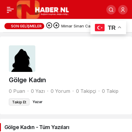
Mimar Sinan Camii’nin Kurucu
SON GELIŞMELER
TR
İsmi Vedat Tapan’a Hastanede
Vefa Ziyareti
Gölge Kadın
0 Puan
0 Yazı
0 Yorum
0 Takipçi
0 Takip
Takip Et
Yazar
Gölge Kadın - Tüm Yazıları