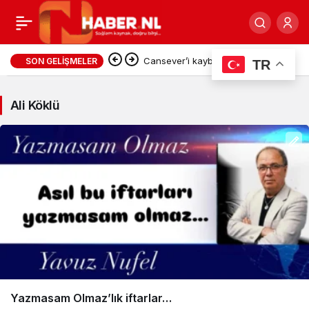
Ali
Cansever’i kaybettik…
SON GELIŞMELER
TR
Köklü
Ali Köklü
Haberleri
Yazmasam Olmaz’lık iftarlar…