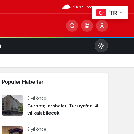
26.1 °
Istanbul
TR
i
Mod
değiştir
Popüler Haberler
Gündüz Modu
3 yıl önce
Gündüz modunu seçin.
Gurbetçi arabaları Türkiye’de 4
yıl kalabilecek
Gece Modu
Gece modunu seçin.
3 yıl önce