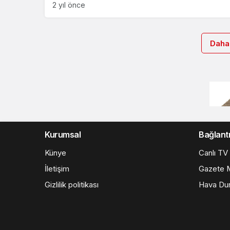
2 yıl önce
Daha
Kurumsal
Bağlantı
Künye
Canlı TV
İletişim
Gazete M
Gizlilik politikası
Hava Du