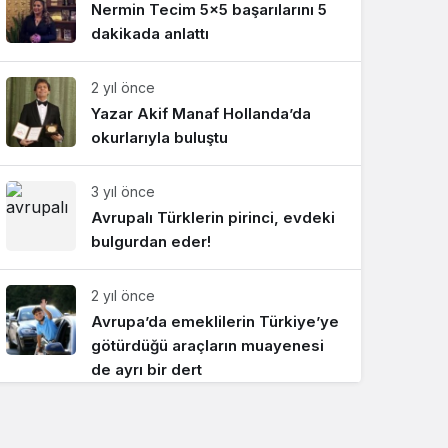
Nermin Tecim 5×5 başarılarını 5
Sistem Modu
dakikada anlattı
Sistem modunu seçin.
2 yıl önce
Yazar Akif Manaf Hollanda’da
okurlarıyla buluştu
3 yıl önce
Avrupalı Türklerin pirinci, evdeki
bulgurdan eder!
2 yıl önce
Avrupa’da emeklilerin Türkiye’ye
götürdüğü araçların muayenesi
de ayrı bir dert