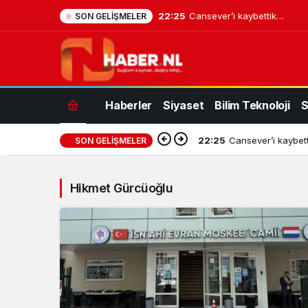
22:25
Cansever’i kaybettik…
SON GELIŞMELER
Hikmet
Haberler
Siyaset
Bilim Teknoloji
S
Gürcüoğlu
Haberleri
22:25
Cansever’i kaybet
SON GELIŞMELER
Hikmet Gürcüoğlu