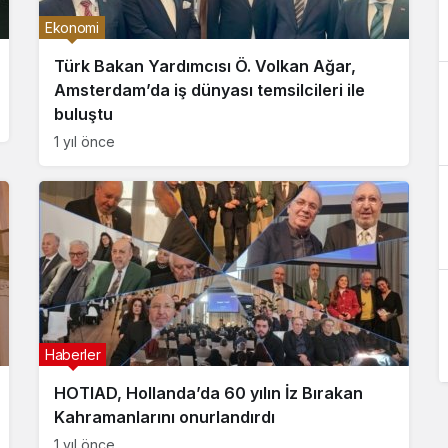
Ekonomi
Türk Bakan Yardımcısı Ö. Volkan Ağar,
Amsterdam’da iş dünyası temsilcileri ile
buluştu
1 yıl önce
Haberler
HOTIAD, Hollanda’da 60 yılın İz Bırakan
Kahramanlarını onurlandırdı
1 yıl önce