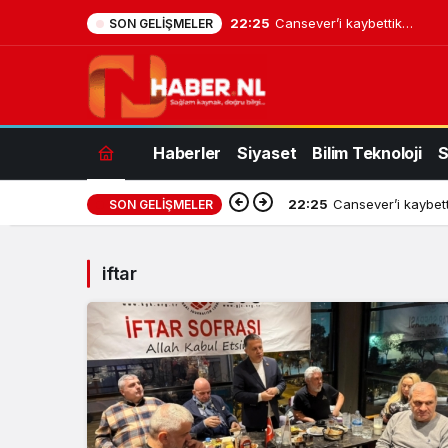
22:25
Cansever’i kaybettik…
SON GELIŞMELER
iftar
Haberler
Siyaset
Bilim Teknoloji
S
Haberleri
22:25
Cansever’i kaybet
SON GELIŞMELER
iftar