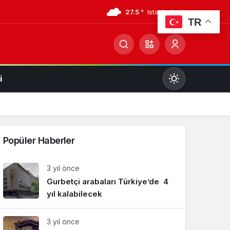
27.5 °
Istanbul
TR
i
Mod
değiştir
Popüler Haberler
Gündüz Modu
3 yıl önce
Gündüz modunu seçin.
Gurbetçi arabaları Türkiye’de 4
yıl kalabilecek
Gece Modu
Gece modunu seçin.
3 yıl önce