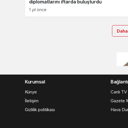
diplomatlarını iftarda buluşturdu
1 yıl önce
Daha
Kurumsal
Bağlantı
Künye
Canlı TV
İletişim
Gazete M
Gizlilik politikası
Hava Du