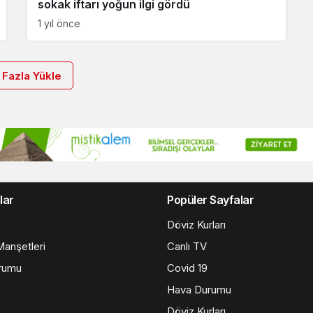
sokak iftarı yoğun ilgi gördü
1 yıl önce
 Fazla Yükle
lar
Popüler Sayfalar
Döviz Kurları
anşetleri
Canlı TV
rumu
Covid 19
Hava Durumu
Döviz Kurları