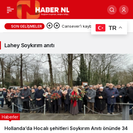
Lahey
Cansever’i kaybettik…
SON GELIŞMELER
TR
Soykırım
Lahey Soykırım anıtı
anıtı
Haberleri
Haberler
Hollanda’da Hocalı şehitleri Soykırım Anıtı önünde 34