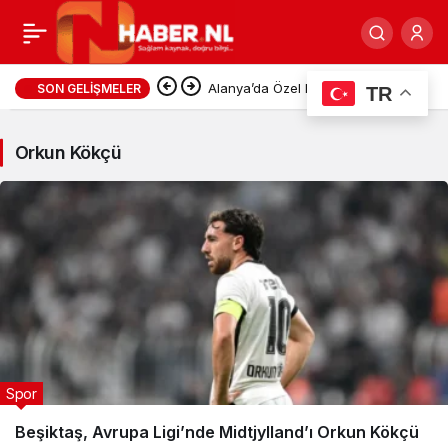
Orkun
Alanya’da Özel Hastanede 1.293
SON GELIŞMELER
TR
Kökçü
Euroluk Acil Servis Faturası
Orkun Kökçü
Haberleri
Tartışması: Gurbetçi Gençler
Konuyu CİMER’e Taşıdı
Spor
Beşiktaş, Avrupa Ligi’nde Midtjylland’ı Orkun Kökçü