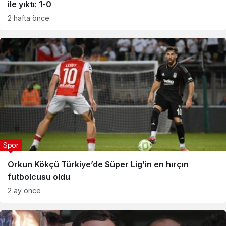
ile yıktı: 1-0
2 hafta önce
Spor
Orkun Kökçü Türkiye’de Süper Lig’in en hırçın
futbolcusu oldu
2 ay önce