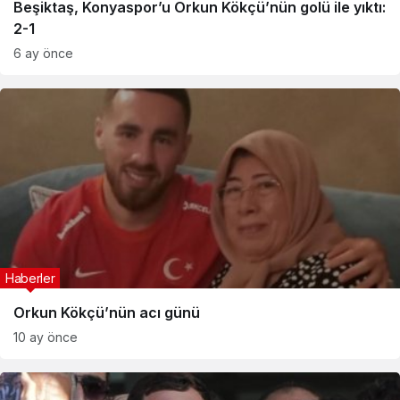
Beşiktaş, Konyaspor’u Orkun Kökçü’nün golü ile yıktı:
2-1
6 ay önce
Haberler
Orkun Kökçü’nün acı günü
10 ay önce