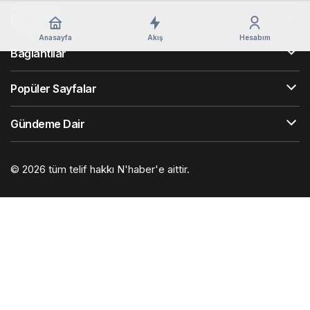
Kurumsal
Anasayfa
Akış
Hesabım
Bağlantılar
Popüler Sayfalar
Gündeme Dair
© 2026 tüm telif hakkı N'haber'e aittir.