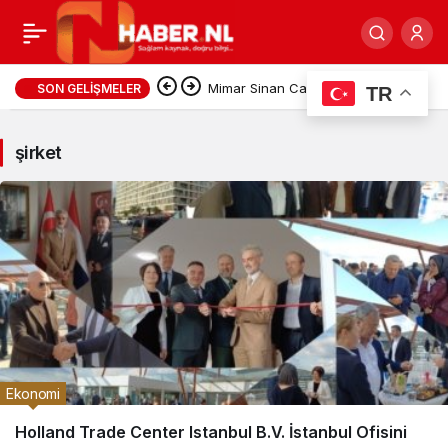
şirket
Mimar Sinan Camii’nin Kurucu
SON GELIŞMELER
TR
Haberleri
İsmi Vedat Tapan’a Hastanede
şirket
Vefa Ziyareti
Ekonomi
Holland Trade Center Istanbul B.V. İstanbul Ofisini