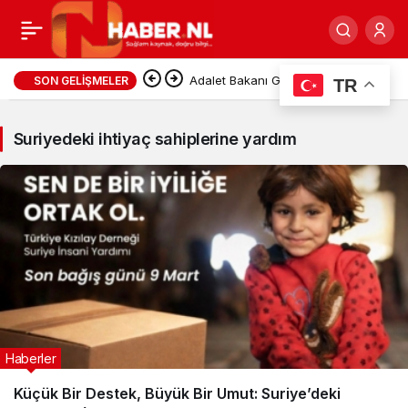
Suriyedeki
Adalet Bakanı Gürlek’ten
SON GELIŞMELER
TR
ihtiyaç
Yazıcıoğlu Ailesine: “Karanlıkta
Suriyedeki ihtiyaç sahiplerine yardım
sahiplerine
Tek Nokta Kalmayana Kadar
yardım
Takipçisi Olacağız
Haberleri
Haberler
Küçük Bir Destek, Büyük Bir Umut: Suriye’deki