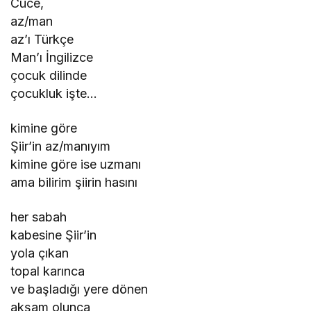
Cüce,
az/man
az’ı Türkçe
Man’ı İngilizce
çocuk dilinde
çocukluk işte…
kimine göre
Şiir’in az/manıyım
kimine göre ise uzmanı
ama bilirim şiirin hasını
her sabah
kabesine Şiir’in
yola çıkan
topal karınca
ve başladığı yere dönen
akşam olunca