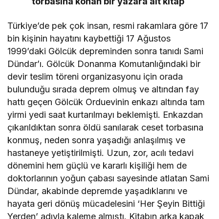
torbasına konan bir yazara ait kitap
Türkiye’de pek çok insan, resmi rakamlara göre 17
bin kişinin hayatını kaybettiği 17 Ağustos
1999’daki Gölcük depreminden sonra tanıdı Sami
Dündar’ı. Gölcük Donanma Komutanlığındaki bir
devir teslim töreni organizasyonu için orada
bulunduğu sırada deprem olmuş ve altından fay
hattı geçen Gölcük Orduevinin enkazı altında tam
yirmi yedi saat kurtarılmayı beklemişti. Enkazdan
çıkarıldıktan sonra öldü sanılarak ceset torbasına
konmuş, neden sonra yaşadığı anlaşılmış ve
hastaneye yetiştirilmişti. Uzun, zor, acılı tedavi
dönemini hem güçlü ve kararlı kişiliği hem de
doktorlarının yoğun çabası sayesinde atlatan Sami
Dündar, akabinde depremde yaşadıklarını ve
hayata geri dönüş mücadelesini ‘Her Şeyin Bittiği
Yerden’ adıyla kaleme almıştı. Kitabın arka kapak