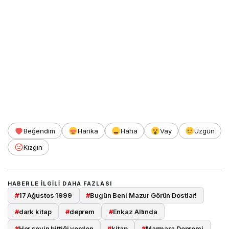
Beğendim
Harika
Haha
Vay
Üzgün
Kızgın
HABERLE ILGILI DAHA FAZLASI
#
17 Ağustos 1999
#
Bugün Beni Mazur Görün Dostlar!
#
dark kitap
#
deprem
#
Enkaz Altında
#
Her şeyin bittiği yerden
#
kitap
#
Marmara Depremi