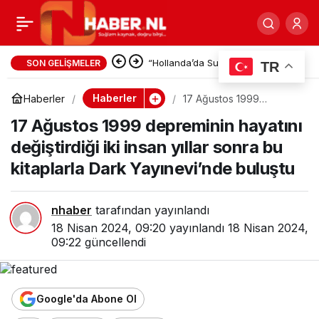
Avrupa Birliği Türkiye ile
0
Paylaş
olumlu yönde ilişkiler
Adalet Bakanı Gürlek: İnternet
SON GELIŞMELER
TR
Haberciliğine Yeni Yasal
kurmak istiyor
Haberler
Haberler
17 Ağustos 1999
depreminin hayatını
Düzenleme Yolda
17 Ağustos 1999 depreminin hayatını
değiştirdiği iki insan yıllar
sonra bu kitaplarla Dark
değiştirdiği iki insan yıllar sonra bu
Yayınevi’nde buluştu
kitaplarla Dark Yayınevi’nde buluştu
nhaber
tarafından yayınlandı
18 Nisan 2024, 09:20
yayınlandı
18 Nisan 2024,
09:22
güncellendi
Google'da Abone Ol