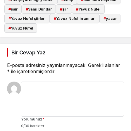
#
şair
#
Sami Dündar
#
şiir
#
Yavuz Nufel
#
Yavuz Nufel şiirleri
#
Yavuz Nufel'in anıları
#
yazar
#
Yuvuz Nufel
Bir Cevap Yaz
E-posta adresiniz yayınlanmayacak.
Gerekli alanlar
*
ile işaretlenmişlerdir
Yorumunuz
*
0
/30 karakter