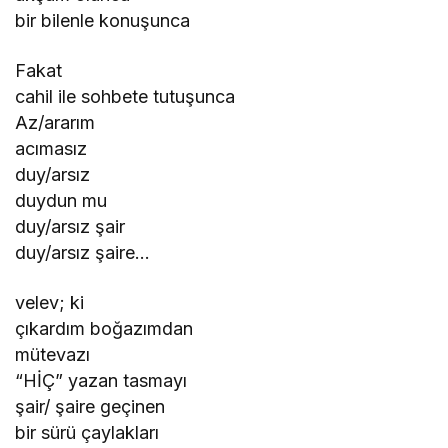
bir bilenle konuşunca
Fakat
cahil ile sohbete tutuşunca
Az/ararım
acımasız
duy/arsız
duydun mu
duy/arsız şair
duy/arsız şaire…
velev; ki
çıkardım boğazımdan
mütevazı
“HİÇ” yazan tasmayı
şair/ şaire geçinen
bir sürü çaylakları