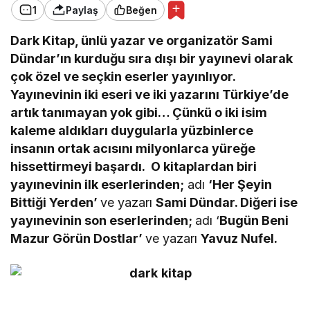
1
Paylaş
Beğen
Dark Kitap, ünlü yazar ve organizatör Sami
Dündar’ın kurduğu sıra dışı bir yayınevi olarak
çok özel ve seçkin eserler yayınlıyor.
Yayınevinin iki eseri ve iki yazarını Türkiye’de
artık tanımayan yok gibi… Çünkü o iki isim
kaleme aldıkları duygularla yüzbinlerce
insanın ortak acısını milyonlarca yüreğe
hissettirmeyi başardı. O kitaplardan biri
yayınevinin ilk eserlerinden;
adı
‘Her Şeyin
Bittiği Yerden’
ve yazarı
Sami Dündar. Diğeri ise
yayınevinin son eserlerinden;
adı ‘
Bugün Beni
Mazur Görün Dostlar’
ve yazarı
Yavuz Nufel.