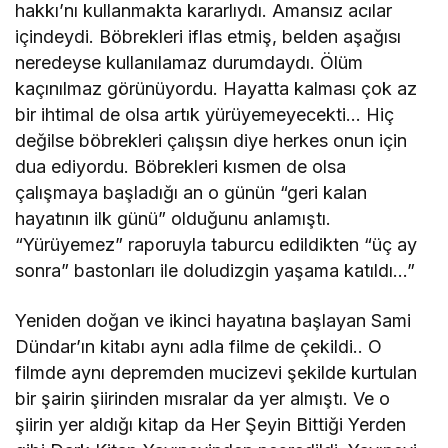
hakkı’nı kullanmakta kararlıydı. Amansız acılar
içindeydi. Böbrekleri iflas etmiş, belden aşağısı
neredeyse kullanılamaz durumdaydı. Ölüm
kaçınılmaz görünüyordu. Hayatta kalması çok az
bir ihtimal de olsa artık yürüyemeyecekti… Hiç
değilse böbrekleri çalışsın diye herkes onun için
dua ediyordu. Böbrekleri kısmen de olsa
çalışmaya başladığı an o günün “geri kalan
hayatının ilk günü” olduğunu anlamıştı.
“Yürüyemez” raporuyla taburcu edildikten “üç ay
sonra” bastonları ile doludizgin yaşama katıldı…”
Yeniden doğan ve ikinci hayatına başlayan Sami
Dündar’ın kitabı aynı adla filme de çekildi.. O
filmde aynı depremden mucizevi şekilde kurtulan
bir şairin şiirinden mısralar da yer almıştı. Ve o
şiirin yer aldığı kitap da Her Şeyin Bittiği Yerden