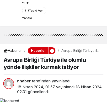
yine
Tepki Ver
Yanıtla
Haberler
Haberler
Avrupa Birliği Türkiye ile
olumlu yönde ilişkiler
Avrupa Birliği Türkiye ile olumlu
kurmak istiyor
yönde ilişkiler kurmak istiyor
nhaber
tarafından yayınlandı
18 Nisan 2024, 01:57
yayınlandı
18 Nisan 2024,
02:01
güncellendi