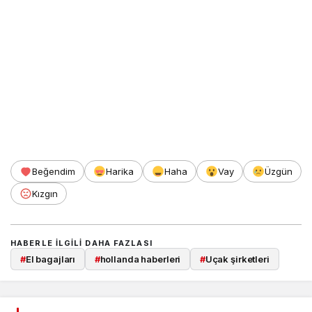
Beğendim
Harika
Haha
Vay
Üzgün
Kızgın
HABERLE ILGILI DAHA FAZLASI
#
El bagajları
#
hollanda haberleri
#
Uçak şirketleri