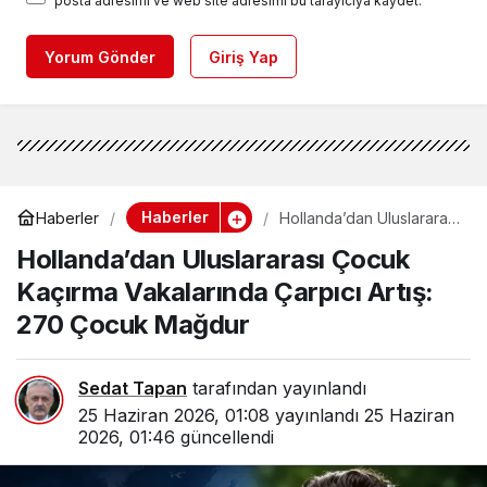
posta adresimi ve web site adresimi bu tarayıcıya kaydet.
Yorum Gönder
Giriş Yap
Haberler
Haberler
Hollanda’dan Uluslararası
Çocuk Kaçırma
Hollanda’dan Uluslararası Çocuk
Vakalarında Çarpıcı Artış:
270 Çocuk Mağdur
Kaçırma Vakalarında Çarpıcı Artış:
270 Çocuk Mağdur
Sedat Tapan
tarafından yayınlandı
25 Haziran 2026, 01:08
yayınlandı
25 Haziran
2026, 01:46
güncellendi