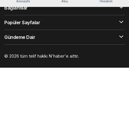
Anasayfa
Akış
Hesabım
Bağlantılar
Popüler Sayfalar
Gündeme Dair
© 2026 tüm telif hakkı N'haber'e aittir.