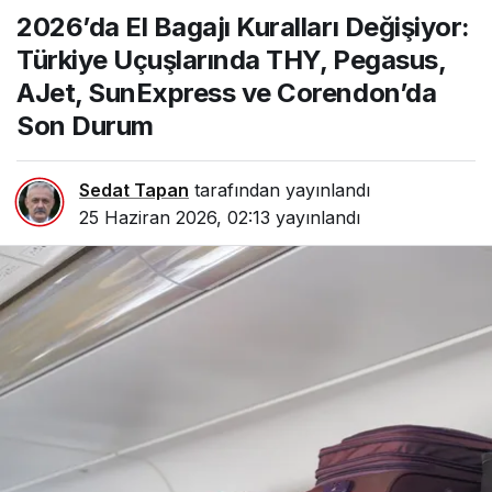
Kuralları Değişiyor:
2026’da El Bagajı Kuralları Değişiyor:
Türkiye Uçuşlarında
THY, Pegasus, AJet,
Türkiye Uçuşlarında THY, Pegasus,
SunExpress ve
Corendon’da Son Durum
AJet, SunExpress ve Corendon’da
Son Durum
Sedat Tapan
tarafından yayınlandı
25 Haziran 2026, 02:13
yayınlandı