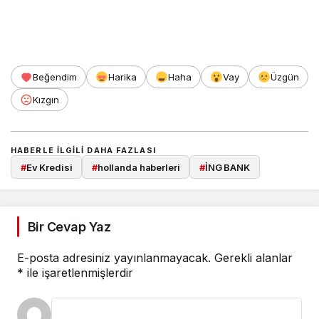
Beğendim
Harika
Haha
Vay
Üzgün
Kızgın
HABERLE ILGILI DAHA FAZLASI
#
Ev Kredisi
#
hollanda haberleri
#
İNG BANK
Bir Cevap Yaz
E-posta adresiniz yayınlanmayacak.
Gerekli alanlar
*
ile işaretlenmişlerdir