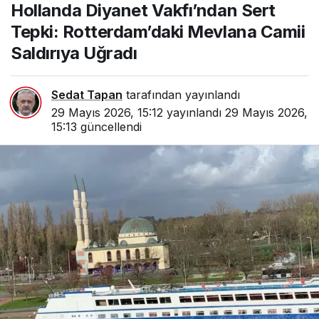
Hollanda Diyanet Vakfı’ndan Sert
Rotterdam’daki Mevlana
Camii Saldırıya Uğradı
Tepki: Rotterdam’daki Mevlana Camii
Saldırıya Uğradı
Sedat Tapan
tarafından yayınlandı
29 Mayıs 2026, 15:12
yayınlandı
29 Mayıs 2026,
15:13
güncellendi