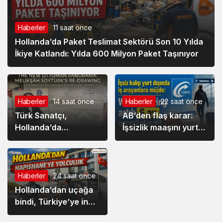
Haberler
11 saat önce
Hollanda’da Paket Teslimat Sektörü Son 10 Yılda
İkiye Katlandı: Yılda 600 Milyon Paket Taşınıyor
Haberler
14 saat önce
Haberler
22 saat önce
Türk Sanatçı,
AB’den flaş karar:
Hollanda’da
İşsizlik maaşını yurt
sergilenen
dışına taşıma süresi
Danimarkalı ressam
iki katına çıkıyor
Lorck’un İstanbul
Panoraması’nı
Haberler
24 saat önce
Millileştirdi
Hollanda’dan uçağa
bindi, Türkiye’ye iner
inmez tutuklandı