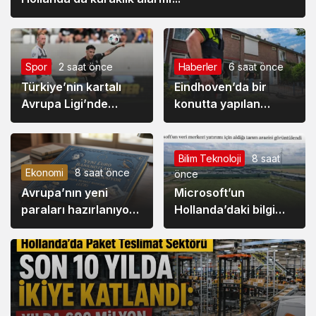
Spor
2 saat önce
Haberler
6 saat önce
Türkiye’nin kartalı
Eindhoven’da bir
Avrupa Ligi’nde
konutta yapılan
Samet’le uçtu:
aramada silaha
Hradec Kralove 0 –
benzer bir nesne
Beşiktaş 1
bulundu.
Bilim Teknoloji
8 saat
Ekonomi
8 saat önce
önce
Avrupa’nın yeni
Microsoft’un
paraları hazırlanıyor:
Hollanda’daki bilgi
Euro banknotları
tarlası dron ile
yeniden tasarlanıyor
görüntülendi