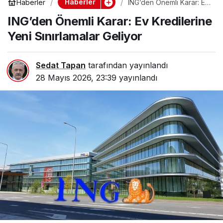
Haberler
Haberler
ING’den Önemli Karar: Ev
Kredilerine Yeni
ING’den Önemli Karar: Ev Kredilerine
Sınırlamalar Geliyor
Yeni Sınırlamalar Geliyor
Sedat Tapan
tarafından yayınlandı
28 Mayıs 2026, 23:39
yayınlandı