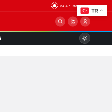
24.4 °
Istanbul
TR
i
Mod
değiştir
Gündüz Modu
Gündüz modunu seçin.
Gece Modu
Gece modunu seçin.