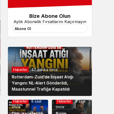
Bize Abone Olun
Aylık Abonelik Fırsatlarını Kaçırmayın
Abone Ol
Haberler
47 dakika önce
Rotterdam-Zuid’de İnşaat Atığı
Yangını: NL-Alert Gönderildi,
Maastunnel Trafiğe Kapatıldı
Haberler
8 saat
Haberler
8 saat
önce
önce
Dim, gazetecilik
Bizim