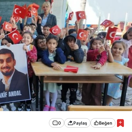
0
Paylaş
Beğen