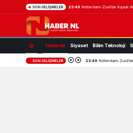
23:49
Rotterdam-Zuid’de İnşaat At
SON GELIŞMELER
Haberler
Siyaset
Bilim Teknoloji
S
23:49
Rotterdam-Zuid’de 
SON GELIŞMELER