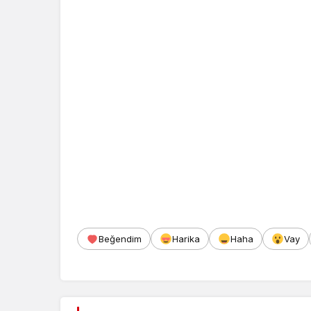
Beğendim
Harika
Haha
Vay