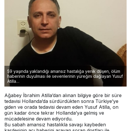
59 yaşında yaklandığı amansız hastalığa yenik düşen, ölüm
haberinin duyulması ile sevenlerinin yüreğini dağlayan Yusuf
Atilla…
Ağabey İbrahim Atilla’dan alınan bilgiye göre bir süre
tedavisi Hollanda’da sürdürdükten sonra Türkiye’ye
giden ve orada tedavisi devam eden Yusuf Atilla, on
gün kadar önce tekrar Hollanda’ya gelmiş ve
mücadelesine devam ediyordu.
Bu sabah amansız hastalıkla savaşı kaybeden
kardeşinin acı haberini arayan soran dostları ile