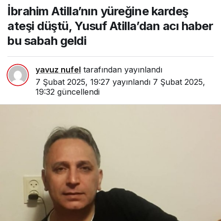
yüreğine kardeş ateşi
İbrahim Atilla’nın yüreğine kardeş
düştü, Yusuf Atilla’dan acı
haber bu sabah geldi
ateşi düştü, Yusuf Atilla’dan acı haber
bu sabah geldi
yavuz nufel
tarafından yayınlandı
7 Şubat 2025, 19:27
yayınlandı
7 Şubat 2025,
19:32
güncellendi