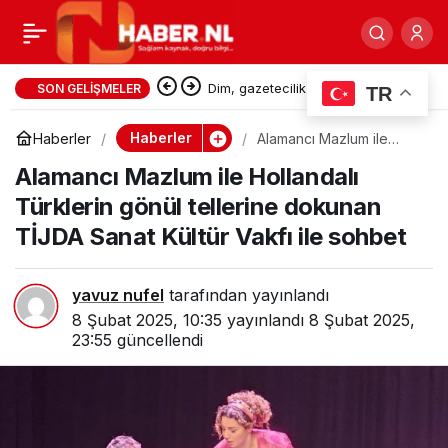
İbrahim Atilla’nın
0
Paylaş
yüreğine kardeş ateşi
Bizim topraklarda 2.700 yıl önce
SON GELIŞMELER
TR
yazılan bu destan : Odyssey (
düştü, Yusuf Atilla’dan
Haberler
Haberler
Alamancı Mazlum ile
Hollandalı Türklerin
Odessa )
Alamancı Mazlum ile Hollandalı
gönül tellerine dokunan
TİJDA Sanat Kültür Vakfı
acı haber bu sabah geldi
Türklerin gönül tellerine dokunan
ile sohbet
TİJDA Sanat Kültür Vakfı ile sohbet
yavuz nufel
tarafından yayınlandı
8 Şubat 2025, 10:35
yayınlandı
8 Şubat 2025,
23:55
güncellendi