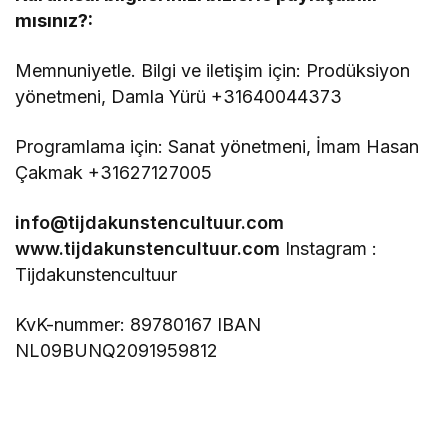
mısınız?:
Memnuniyetle. Bilgi ve ileti
ş
im için: Prodüksiyon
yönetmeni, Damla Yürü +31640044373
Programlama için: Sanat yönetmeni, İmam Hasan
Çakmak +31627127005
info@tijdakunstencultuur.com
www.tijdakunstencultuur.com
Instagram :
Tijdakunstencultuur
KvK-nummer: 89780167
IBAN
NL09BUNQ2091959812