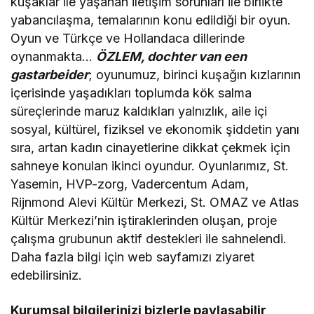
kuşaklar ile yaşanan iletişim sorunları ile birlikte
yabancılaşma, temalarının konu edildiği bir oyun.
Oyun ve Türkçe ve Hollandaca dillerinde
oynanmakta…
ӦZLEM, dochter van een
gastarbeider
; oyunumuz, birinci kuşağın kızlarının
içerisinde yaşadıkları toplumda kök salma
süreçlerinde maruz kaldıkları yalnızlık, aile içi
sosyal, kültürel, fiziksel ve ekonomik şiddetin yanı
sıra, artan kadın cinayetlerine dikkat çekmek için
sahneye konulan ikinci oyundur. Oyunlarımız, St.
Yasemin, HVP-zorg, Vadercentum Adam,
Rijnmond Alevi Kültür Merkezi, St. OMAZ ve Atlas
Kültür Merkezi’nin iştiraklerinden oluşan, proje
çalışma grubunun aktif destekleri ile sahnelendi.
Daha fazla bilgi için web sayfamızı ziyaret
edebilirsiniz.
Kurumsal bilgilerinizi bizlerle paylaşabilir