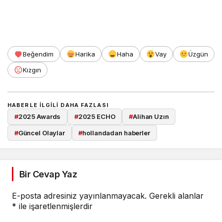
Beğendim
Harika
Haha
Vay
Üzgün
Kızgın
HABERLE ILGILI DAHA FAZLASI
#
2025 Awards
#
2025 ECHO
#
Alihan Uzın
#
Güncel Olaylar
#
hollandadan haberler
Bir Cevap Yaz
E-posta adresiniz yayınlanmayacak.
Gerekli alanlar
*
ile işaretlenmişlerdir