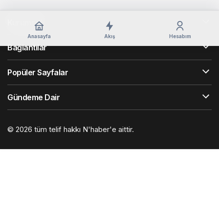
Kurumsal
Anasayfa
Akış
Hesabım
Bağlantılar
Popüler Sayfalar
Gündeme Dair
© 2026 tüm telif hakkı N'haber'e aittir.