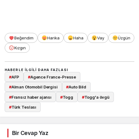
Beğendim
Harika
Haha
Vay
Üzgün
Kızgın
HABERLE ILGILI DAHA FAZLASI
#
AFP
#
Agence France-Presse
#
Alman Otomobil Dergisi
#
Auto Bild
#
Fransız haber ajansı
#
Togg
#
Togg'a övgü
#
Türk Teslası
Bir Cevap Yaz