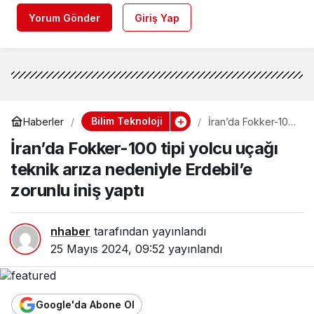
Yorum Gönder
Giriş Yap
Bilim Teknoloji
Haberler
İran’da Fokker-100
tipi yolcu uçağı
İran’da Fokker-100 tipi yolcu uçağı
teknik arıza
nedeniyle
teknik arıza nedeniyle Erdebil’e
Erdebil’e zorunlu
iniş yaptı
zorunlu iniş yaptı
nhaber
tarafından yayınlandı
25 Mayıs 2024, 09:52
yayınlandı
Google'da Abone Ol