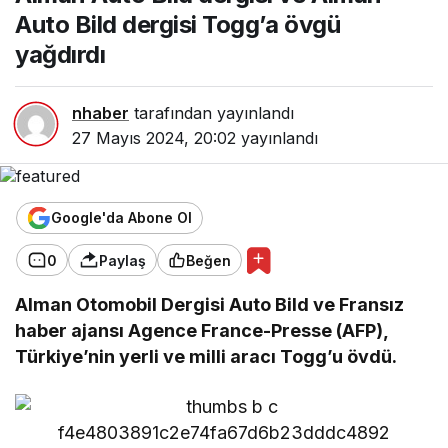
Togg’a övgü
Auto Bild dergisi Togg’a övgü
yağdırdı
yağdırdı
nhaber
tarafından yayınlandı
27 Mayıs 2024, 20:02
yayınlandı
Google'da Abone Ol
0
Paylaş
Beğen
Alman Otomobil Dergisi Auto Bild ve Fransız
haber ajansı Agence France-Presse (AFP),
Türkiye’nin yerli ve milli aracı Togg’u övdü.