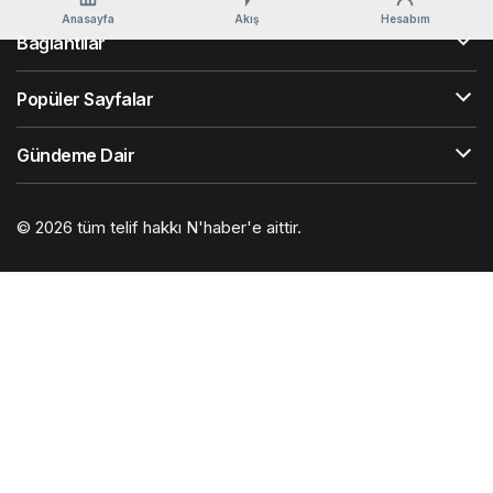
Anasayfa
Akış
Hesabım
Bağlantılar
Popüler Sayfalar
Gündeme Dair
© 2026 tüm telif hakkı N'haber'e aittir.