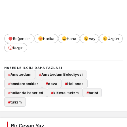
Beğendim
Harika
Haha
Vay
Üzgün
Kızgın
HABERLE ILGILI DAHA FAZLASI
#
Amsterdam
#
Amsterdam Belediyesi
#
amsterdamlılar
#
dava
#
Hollanda
#
hollanda haberleri
#
kitlesel turizm
#
turist
#
turizm
Bir Cevap Yaz