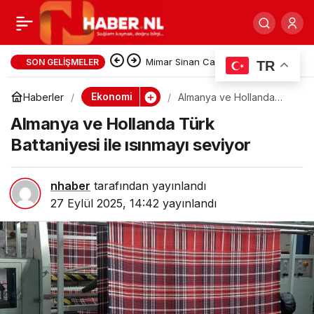
Dünya turiste hasret,
0
Paylaş
Amsterdamlılar turistsiz
Mimar Sinan Camii’nin Kurucu
SON GELIŞMELER
TR
İsmi Vedat Tapan’a Hastanede
huzur ortamına
Ekonomi
Haberler
Almanya ve Hollanda
Türk Battaniyesi ile
Vefa Ziyareti
Almanya ve Hollanda Türk
ısınmayı seviyor
Battaniyesi ile ısınmayı seviyor
nhaber
tarafından yayınlandı
27 Eylül 2025, 14:42
yayınlandı