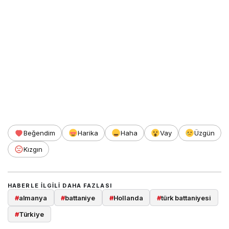
Beğendim
Harika
Haha
Vay
Üzgün
Kızgın
HABERLE ILGILI DAHA FAZLASI
#
almanya
#
battaniye
#
Hollanda
#
türk battaniyesi
#
Türkiye