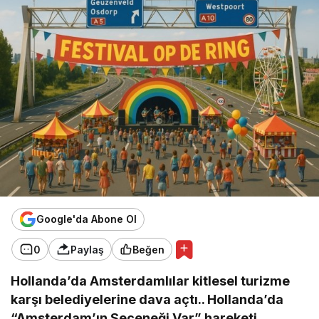
Google'da Abone Ol
0
Paylaş
Beğen
Hollanda’da Amsterdamlılar kitlesel turizme
karşı belediyelerine dava açtı.. Hollanda’da
“Amsterdam’ın Seçeneği Var” hareketi,