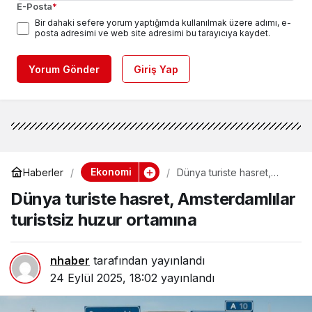
E-Posta
*
Bir dahaki sefere yorum yaptığımda kullanılmak üzere adımı, e-
posta adresimi ve web site adresimi bu tarayıcıya kaydet.
Yorum Gönder
Giriş Yap
Ekonomi
Haberler
Dünya turiste hasret,
Amsterdamlılar turistsiz
Dünya turiste hasret, Amsterdamlılar
huzur ortamına
turistsiz huzur ortamına
nhaber
tarafından yayınlandı
24 Eylül 2025, 18:02
yayınlandı