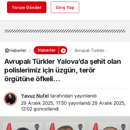
Yorum Gönder
Giriş Yap
Haberler
Haberler
Avrupalı Türkler
Yalova’da şehit olan
Avrupalı Türkler Yalova’da şehit olan
polislerimiz için üzgün,
terör örgütüne öfkeli…
polislerimiz için üzgün, terör
örgütüne öfkeli…
Yavuz Nufel
tarafından yayınlandı
29 Aralık 2025, 11:50
yayınlandı
29 Aralık 2025,
12:02
güncellendi