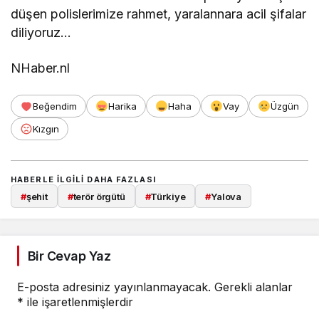
düşen polislerimize rahmet, yaralannara acil şifalar
diliyoruz…
NHaber.nl
Beğendim
Harika
Haha
Vay
Üzgün
Kızgın
HABERLE ILGILI DAHA FAZLASI
#
şehit
#
terör örgütü
#
Türkiye
#
Yalova
Bir Cevap Yaz
E-posta adresiniz yayınlanmayacak.
Gerekli alanlar
*
ile işaretlenmişlerdir