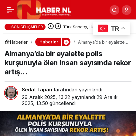
Lahey’de Müzik Gecesi
0
Paylaş
Olaylı Bitti: Polis
Türk Sanatçı, Hollanda’da
SON GELIŞMELER
TR
sergilenen Danimarkalı ressam
Kalabalığa Müdahale Etti
Haberler
Haberler
Almanya’da bir eyalette
polis kurşunuyla ölen
Lorck’un İstanbul Panoraması’nı
Almanya’da bir eyalette polis
insan sayısında rekor
artış…
kurşunuyla ölen insan sayısında rekor
Millileştirdi
artış…
Sedat Tapan
tarafından yayınlandı
29 Aralık 2025, 13:22
yayınlandı
29 Aralık
2025, 13:50
güncellendi