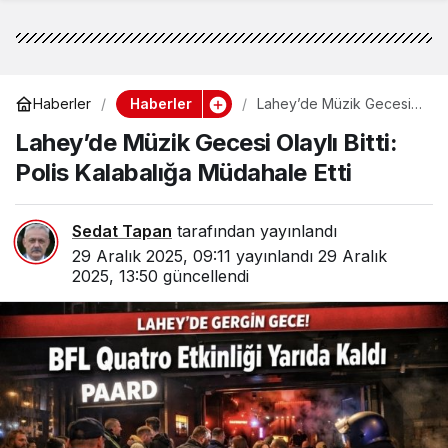
Haberler
Haberler
Lahey’de Müzik Gecesi
Olaylı Bitti: Polis
Lahey’de Müzik Gecesi Olaylı Bitti:
Kalabalığa Müdahale Etti
Polis Kalabalığa Müdahale Etti
Sedat Tapan
tarafından yayınlandı
29 Aralık 2025, 09:11
yayınlandı
29 Aralık
2025, 13:50
güncellendi