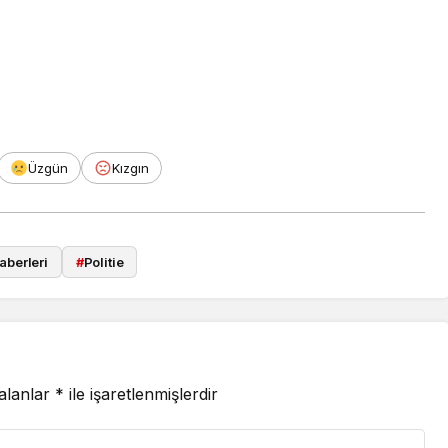
Üzgün
Kızgın
aberleri
#
Politie
 alanlar
*
ile işaretlenmişlerdir