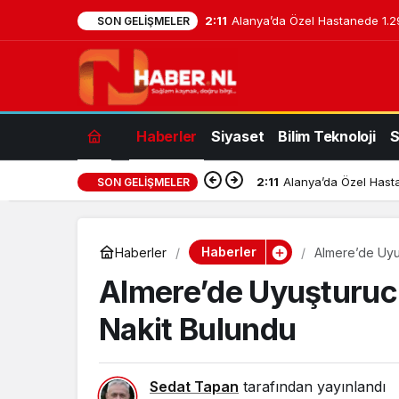
2:11
Alanya’da Özel Hastanede 1.29
SON GELIŞMELER
Haberler
Siyaset
Bilim Teknoloji
S
2:11
Alanya’da Özel Hasta
SON GELIŞMELER
Haberler
Haberler
Almere’de Uyuş
Almere’de Uyuşturucu
Nakit Bulundu
Sedat Tapan
tarafından yayınlandı