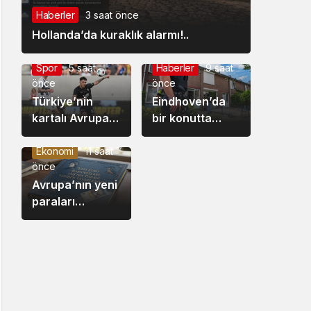
Güçleniyor
Bulundu
Haberler
3 saat önce
Hollanda’da kuraklık alarmı!..
Spor
5 saat
Haberler
9 saat
önce
önce
Türkiye’nin
Eindhoven’da
kartalı Avrupa
bir konutta
Ligi’nde
yapılan
Samet’le uçtu:
aramada silaha
Ekonomi
11 saat
önce
Hradec Kralove
benzer bir
0 – Beşiktaş 1
Avrupa’nın yeni
nesne bulundu.
paraları
hazırlanıyor:
Euro
banknotları
yeniden
tasarlanıyor