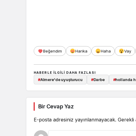
Beğendim
Harika
Haha
Vay
HABERLE ILGILI DAHA FAZLASI
#
Almere'de uyuşturucu
#
Darbe
#
hollanda h
Bir Cevap Yaz
E-posta adresiniz yayınlanmayacak.
Gerekli