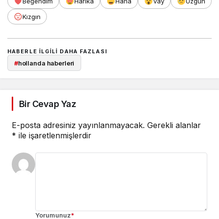
Beğendim
Harika
Haha
Vay
Üzgün
Kızgın
HABERLE ILGILI DAHA FAZLASI
#
hollanda haberleri
Bir Cevap Yaz
E-posta adresiniz yayınlanmayacak.
Gerekli alanlar
*
ile işaretlenmişlerdir
Yorumunuz
*