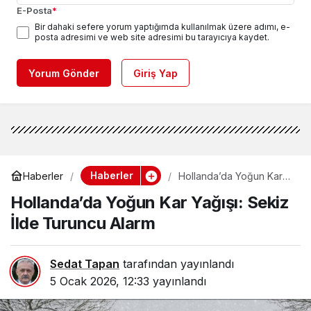
E-Posta
*
Bir dahaki sefere yorum yaptığımda kullanılmak üzere adımı, e-
posta adresimi ve web site adresimi bu tarayıcıya kaydet.
Yorum Gönder
Giriş Yap
Haberler
Haberler
Hollanda’da Yoğun Kar
Yağışı: Sekiz İlde
Hollanda’da Yoğun Kar Yağışı: Sekiz
Turuncu Alarm
İlde Turuncu Alarm
Sedat Tapan
tarafından yayınlandı
5 Ocak 2026, 12:33
yayınlandı