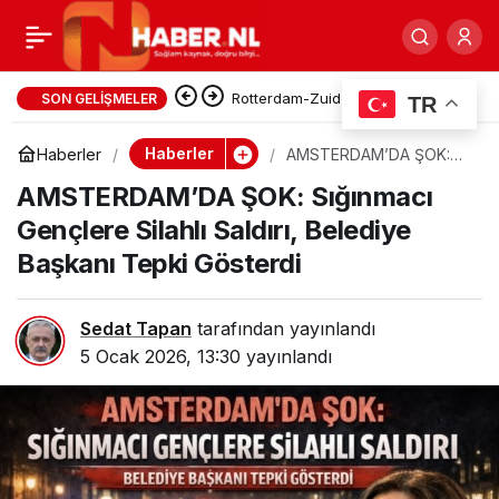
Hollanda’da Yoğun Kar
0
Paylaş
Yağışı: Sekiz İlde
Rotterdam-Zuid’de İnşaat Atığı
SON GELIŞMELER
TR
Yangını: NL-Alert Gönderildi,
Turuncu Alarm
Haberler
Haberler
AMSTERDAM’DA ŞOK:
Sığınmacı Gençlere
Maastunnel Trafiğe Kapatıldı
AMSTERDAM’DA ŞOK: Sığınmacı
Silahlı Saldırı, Belediye
Başkanı Tepki Gösterdi
Gençlere Silahlı Saldırı, Belediye
Başkanı Tepki Gösterdi
Sedat Tapan
tarafından yayınlandı
5 Ocak 2026, 13:30
yayınlandı