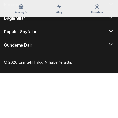
Kurumsal
Anasayfa
Akış
Hesabım
Bağlantılar
Popüler Sayfalar
Gündeme Dair
© 2026 tüm telif hakkı N'haber'e aittir.