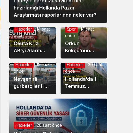
Lahey Ticaret Müşavirliği’nin
hazırladığı Hollanda Pazar
Araştırması raporlarında neler var?
Haberler
14 saat
Spor
14 saat
önce
önce
Ceuta Krizi
Orkun
AB’yi Alarm
Kökçü’nün
Durumuna
kardeşi Ozan
Geçirdi:
Can Kökçü de
Haberler
15 saat
Haberler
20 saat
önce
önce
Avrupa’da Göç
Türkiye’de
Politikası
Nevşehirli
forma giyiyor
Hollanda’da 1
Yeniden
gurbetçiler HGS
Temmuz
Sertleşiyor
sistemindeki
2026’dan
hatanın kurbanı
İtibaren Adalet
oldu: Ödediği
ve Güvenlik
ücreti görünce
Alanında Yeni
şaşırdı, kaldı!
Düzenlemeler
Haberler
20 saat önce
Yürürlüğe Girdi