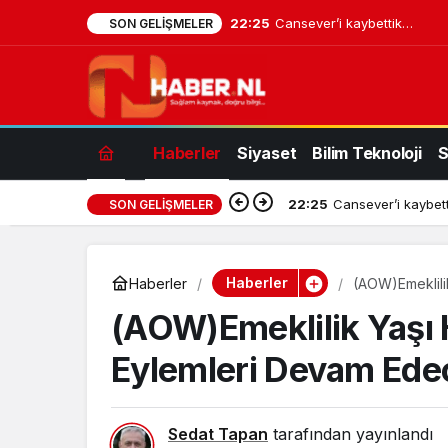
22:25
Cansever’i kaybettik…
SON GELIŞMELER
Haberler
Siyaset
Bilim Teknoloji
S
22:25
Cansever’i kaybet
SON GELIŞMELER
Haberler
Haberler
(AOW)Emeklili
(AOW)Emeklilik Yaşı 
Eylemleri Devam Ede
Sedat Tapan
tarafından yayınlandı