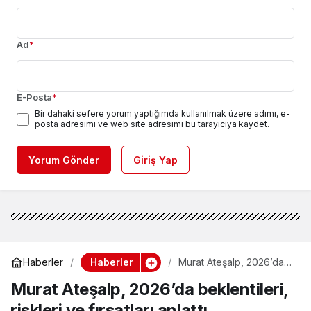
Ad
*
E-Posta
*
Bir dahaki sefere yorum yaptığımda kullanılmak üzere adımı, e-
posta adresimi ve web site adresimi bu tarayıcıya kaydet.
Yorum Gönder
Giriş Yap
Haberler
Haberler
Murat Ateşalp, 2026’da
beklentileri, riskleri ve
Murat Ateşalp, 2026’da beklentileri,
fırsatları anlattı
riskleri ve fırsatları anlattı