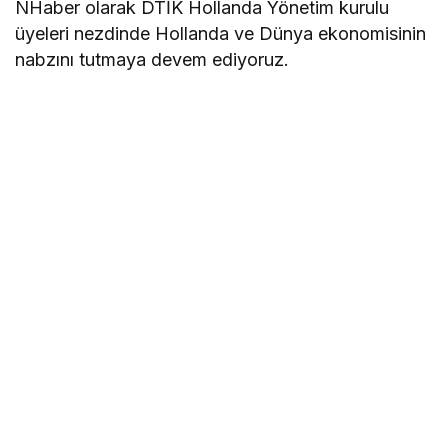
NHaber olarak DTİK Hollanda Yönetim kurulu
üyeleri nezdinde Hollanda ve Dünya ekonomisinin
nabzını tutmaya devem ediyoruz.
Dış Ekonomik İlişkiler Kurulu (DEİK) çatısı altında
faaliyet gösteren Dünya Türk İş Konseyi (DTİK)