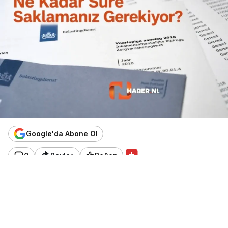
Google'da Abone Ol
0
Paylaş
Beğen
Vergi belgeleri, banka ekstreleri, ipotek evrakları…
Bunların hangisini ne kadar süre elinizde tutmanız
gerektiğini biliyor musunuz? İşte Hollanda’da
geçerli saklama süreleri.