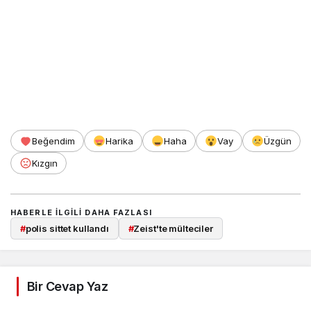
Beğendim
Harika
Haha
Vay
Üzgün
Kızgın
HABERLE ILGILI DAHA FAZLASI
#
polis sittet kullandı
#
Zeist'te mülteciler
Bir Cevap Yaz