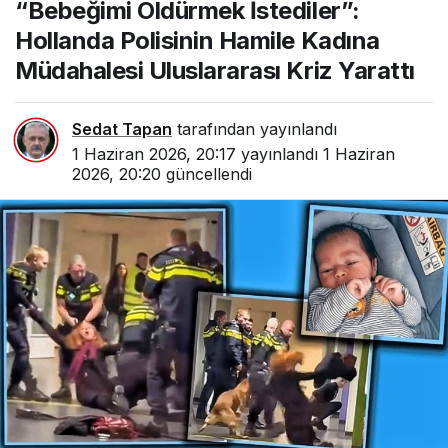
“Bebeğimi Öldürmek İstediler”:
Polisinin Hamile Kadına
Müdahalesi Uluslararası
Hollanda Polisinin Hamile Kadına
Kriz Yarattı
Müdahalesi Uluslararası Kriz Yarattı
Sedat Tapan
tarafından yayınlandı
1 Haziran 2026, 20:17
yayınlandı
1 Haziran
2026, 20:20
güncellendi