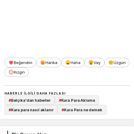
Beğendim
Harika
Haha
Vay
Üzgün
Kızgın
HABERLE ILGILI DAHA FAZLASI
#
Belçika'dan haberler
#
Kara Para Aklama
#
Kara para nasıl aklanır
#
Kara Para ne demek