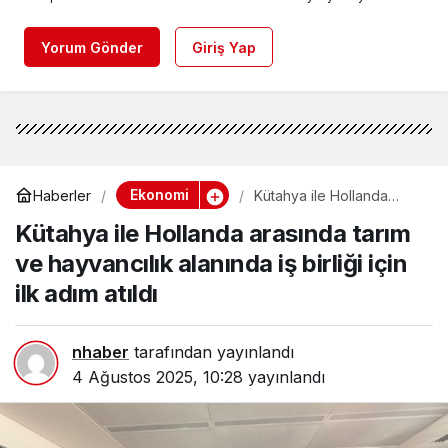
Yorum Gönder
Giriş Yap
Ekonomi
Haberler
Kütahya ile Hollanda
arasında tarım ve
Kütahya ile Hollanda arasında tarım
hayvancılık alanında iş
birliği için ilk adım atıldı
ve hayvancılık alanında iş birliği için
ilk adım atıldı
nhaber
tarafından yayınlandı
4 Ağustos 2025, 10:28
yayınlandı