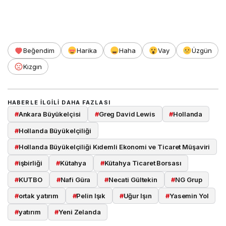
Beğendim
Harika
Haha
Vay
Üzgün
Kızgın
HABERLE ILGILI DAHA FAZLASI
#
Ankara Büyükelçisi
#
Greg David Lewis
#
Hollanda
#
Hollanda Büyükelçiliği
#
Hollanda Büyükelçiliği Kıdemli Ekonomi ve Ticaret Müşaviri
#
işbirliği
#
Kütahya
#
Kütahya Ticaret Borsası
#
KUTBO
#
Nafi Güra
#
Necati Gültekin
#
NG Grup
#
ortak yatırım
#
Pelin Işık
#
Uğur Işın
#
Yasemin Yol
#
yatırım
#
Yeni Zelanda