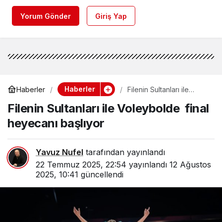
Yorum Gönder
Giriş Yap
Haberler
Haberler
Filenin Sultanları ile
Voleybolde final
Filenin Sultanları ile Voleybolde final
heyecanı başlıyor
heyecanı başlıyor
Yavuz Nufel
tarafından yayınlandı
22 Temmuz 2025, 22:54
yayınlandı
12 Ağustos
2025, 10:41
güncellendi