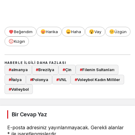
Beğendim
Harika
Haha
Vay
Üzgün
Kızgın
HABERLE ILGILI DAHA FAZLASI
#
almanya
#
Brezilya
#
Çin
#
Filenin Sultanları
#
İtalya
#
Polonya
#
VNL
#
Voleybol Kadın Milliler
#
Volleybol
Bir Cevap Yaz
E-posta adresiniz yayınlanmayacak.
Gerekli alanlar
*
ile işaretlenmişlerdir