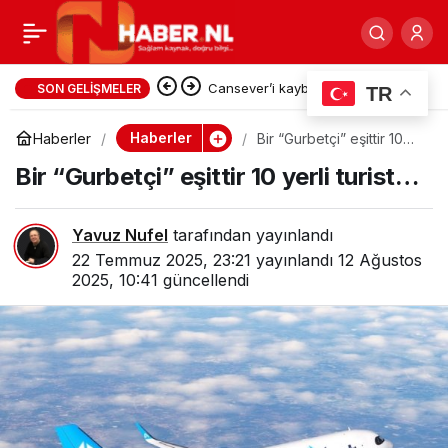
SC Telstar ile
0
Paylaş
Samsunspor hazırlık
Lahey Ticaret Müşavirliği’nin
SON GELIŞMELER
TR
hazırladığı Hollanda Pazar
maçı gol düellosuna
Haberler
Haberler
Bir “Gurbetçi” eşittir 10
yerli turist…
Araştırması raporlarında neler
Bir “Gurbetçi” eşittir 10 yerli turist…
sahne oldu: 3-3
var?
Yavuz Nufel
tarafından yayınlandı
22 Temmuz 2025, 23:21
yayınlandı
12 Ağustos
2025, 10:41
güncellendi