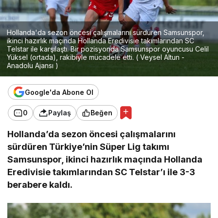
Hollanda'da sezon öncesi çalışmalarını sürdüren Samsunspor,
ikinci hazırlık maçında Hollanda Eredivisie takımlarından SC
Telstar ile karşılaştı. Bir pozisyonda Samsunspor oyuncusu Celil
Yüksel (ortada), rakibiyle mücadele etti. ( Veysel Altun -
Anadolu Ajansı )
Google'da Abone Ol
0
Paylaş
Beğen
Hollanda’da sezon öncesi çalışmalarını
sürdüren Türkiye’nin Süper Lig takımı
Samsunspor, ikinci hazırlık maçında Hollanda
Eredivisie takımlarından SC Telstar’ı ile 3-3
berabere kaldı.