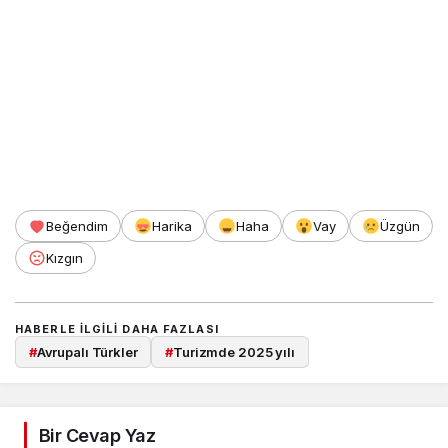
Beğendim
Harika
Haha
Vay
Üzgün
Kızgın
HABERLE ILGILI DAHA FAZLASI
#
Avrupalı Türkler
#
Turizmde 2025 yılı
Bir Cevap Yaz