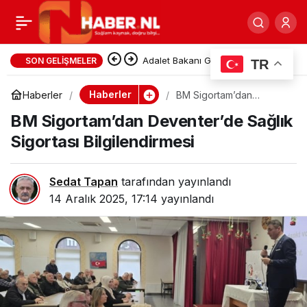
Fahri Başkonsolos Titus
0
Paylaş
Kramer’den Noel Öncesi
Gurbetçi Ailenin Dönüş Yolculuğu
SON GELIŞMELER
TR
Kabusa Döndü: Bulgaristan’da
Camiler İçin Dikkat
Haberler
Haberler
BM Sigortam’dan
Deventer’de Sağlık
Araçlarına 6 Ay El Konuldu
BM Sigortam’dan Deventer’de Sağlık
Sigortası Bilgilendirmesi
Çeken Çağrı
Sigortası Bilgilendirmesi
Sedat Tapan
tarafından yayınlandı
14 Aralık 2025, 17:14
yayınlandı