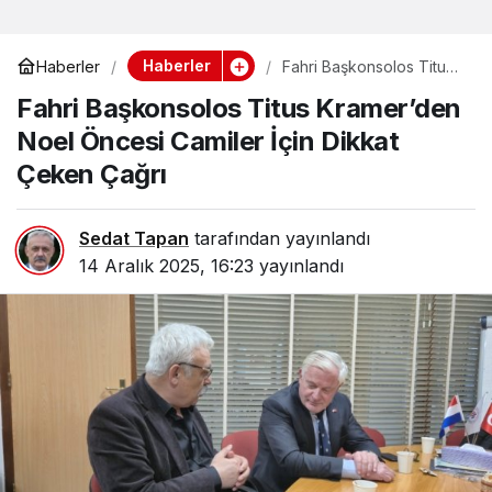
Haberler
Haberler
Fahri Başkonsolos Titus
Kramer’den Noel Öncesi
Fahri Başkonsolos Titus Kramer’den
Camiler İçin Dikkat
Çeken Çağrı
Noel Öncesi Camiler İçin Dikkat
Çeken Çağrı
Sedat Tapan
tarafından yayınlandı
14 Aralık 2025, 16:23
yayınlandı