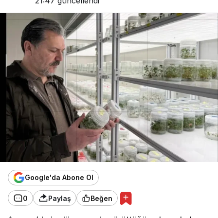
21:47
güncellendi
Google'da Abone Ol
0
Paylaş
Beğen