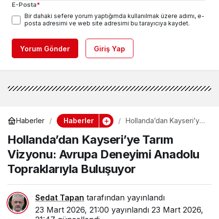
E-Posta
*
Bir dahaki sefere yorum yaptığımda kullanılmak üzere adımı, e-
posta adresimi ve web site adresimi bu tarayıcıya kaydet.
Yorum Gönder
Giriş Yap
Haberler
Haberler
Hollanda’dan Kayseri’ye
Tarım Vizyonu: Avrupa
Hollanda’dan Kayseri’ye Tarım
Deneyimi Anadolu
Topraklarıyla Buluşuyor
Vizyonu: Avrupa Deneyimi Anadolu
Topraklarıyla Buluşuyor
Sedat Tapan
tarafından yayınlandı
23 Mart 2026, 21:00
yayınlandı
23 Mart 2026,