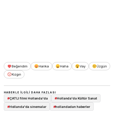
Beğendim
Harika
Haha
Vay
Üzgün
Kızgın
HABERLE ILGILI DAHA FAZLASI
#
ÇATLI filmi Hollanda'da
#
Hollanda'da Kültür Sanat
#
Hollanda'da sinemalar
#
hollandadan haberler