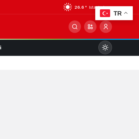
26.6 °
Istanbul
TR
i
Mod
değiştir
Gündüz Modu
Gündüz modunu seçin.
Gece Modu
Gece modunu seçin.