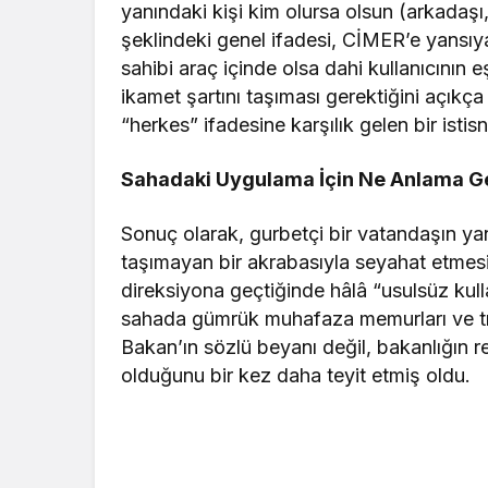
yanındaki kişi kim olursa olsun (arkadaşı,
şeklindeki genel ifadesi, CİMER’e yansıya
sahibi araç içinde olsa dahi kullanıcının 
ikamet şartını taşıması gerektiğini açıkç
“herkes” ifadesine karşılık gelen bir istis
Sahadaki Uygulama İçin Ne Anlama Ge
Sonuç olarak, gurbetçi bir vatandaşın yan
taşımayan bir akrabasıyla seyahat etmesi
direksiyona geçtiğinde hâlâ “usulsüz kullan
sahada gümrük muhafaza memurları ve traf
Bakan’ın sözlü beyanı değil, bakanlığın 
olduğunu bir kez daha teyit etmiş oldu.