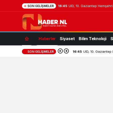
16:45
UID, 10. Gaziantep Hemşehri D
SON GELIŞMELER
Haberler
Siyaset
Bilim Teknoloji
S
16:45
UID, 10. Gaziantep 
SON GELIŞMELER