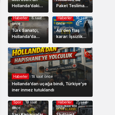
Hollanda’daki
Paket Teslimat
bilgi tarlası dron
Sektörü Son 10
ile görüntülendi
Yılda İkiye
Haberler
8 saat
Haberler
16 saat
önce
önce
Katlandı: Yılda
Türk Sanatçı,
600 Milyon
AB’den flaş
Hollanda’da
Paket Taşınıyor
karar: İşsizlik
sergilenen
maaşını yurt
Danimarkalı
dışına taşıma
ressam
süresi iki katına
Lorck’un
çıkıyor
İstanbul
Panoraması’nı
Haberler
18 saat önce
Millileştirdi
Hollanda’dan uçağa bindi, Türkiye’ye
iner inmez tutuklandı
Spor
19 saat
Haberler
21 saat
önce
önce
Sarı Kanaryalar
Stuttgart