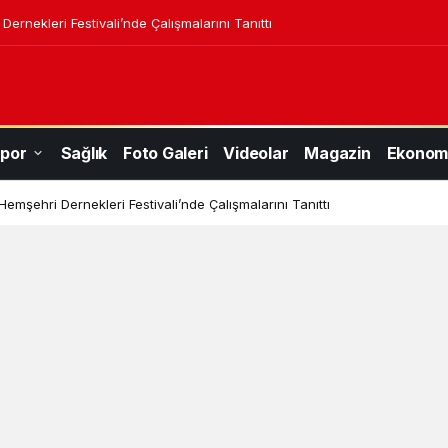
ernekleri Festivali’nde Çalışmalarını Tanıttı
por
Sağlık
Foto Galeri
Videolar
Magazin
Ekonom
Hemşehri Dernekleri Festivali’nde Çalışmalarını Tanıttı