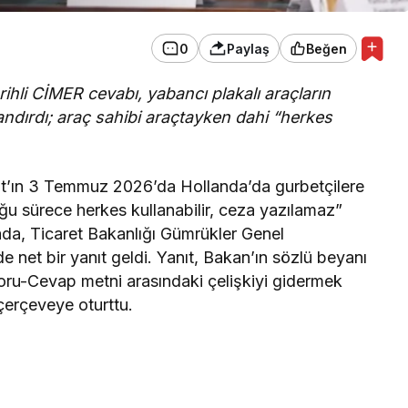
0
Paylaş
Beğen
ihli CİMER cevabı, yabancı plakalı araçların
rlandırdı; araç sahibi araçtayken dahi “herkes
t’ın 3 Temmuz 2026’da Hollanda’da gurbetçilere
uğu sürece herkes kullanabilir, ceza yazılamaz”
ada, Ticaret Bakanlığı Gümrükler Genel
et bir yanıt geldi. Yanıt, Bakan’ın sözlü beyanı
Soru-Cevap metni arasındaki çelişkiyi gidermek
r çerçeveye oturttu.