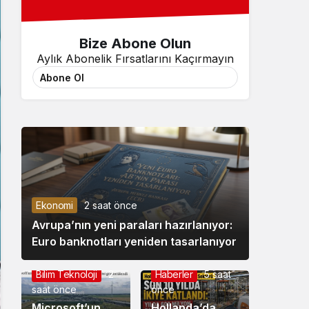
Bize Abone Olun
Aylık Abonelik Fırsatlarını Kaçırmayın
Abone Ol
Ekonomi
2 saat önce
Avrupa’nın yeni paraları hazırlanıyor:
Euro banknotları yeniden tasarlanıyor
Bilim Teknoloji
2
Haberler
5 saat
saat önce
önce
Microsoft’un
Hollanda’da