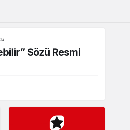
Sistem Modu
Sistem modunu seçin.
ldü
ebilir” Sözü Resmi