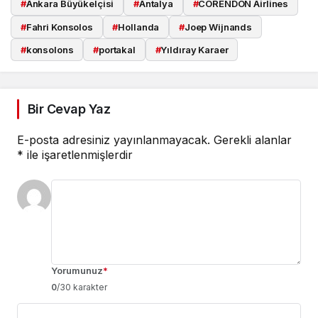
#
Ankara Büyükelçisi
#
Antalya
#
CORENDON Airlines
#
Fahri Konsolos
#
Hollanda
#
Joep Wijnands
#
konsolons
#
portakal
#
Yıldıray Karaer
Bir Cevap Yaz
E-posta adresiniz yayınlanmayacak.
Gerekli alanlar
*
ile işaretlenmişlerdir
Yorumunuz
*
0
/30 karakter