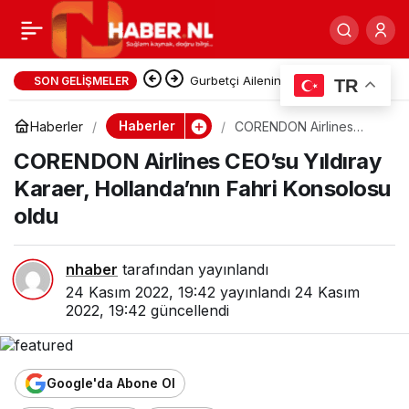
Dempemzedelerin
0
Paylaş
dışarda kaldığı Düzce
Gurbetçi Ailenin Dönüş Yolculuğu
SON GELIŞMELER
TR
Kabusa Döndü: Bulgaristan’da
için sel uyarısı yapıldı
Haberler
Haberler
CORENDON Airlines
CEO’su Yıldıray Karaer,
Araçlarına 6 Ay El Konuldu
CORENDON Airlines CEO’su Yıldıray
Hollanda’nın Fahri
Konsolosu oldu
Karaer, Hollanda’nın Fahri Konsolosu
oldu
nhaber
tarafından yayınlandı
24 Kasım 2022, 19:42
yayınlandı
24 Kasım
2022, 19:42
güncellendi
Google'da Abone Ol