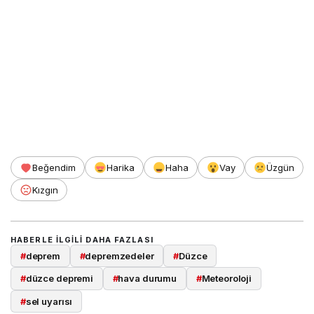
Beğendim
Harika
Haha
Vay
Üzgün
Kızgın
HABERLE ILGILI DAHA FAZLASI
#
deprem
#
depremzedeler
#
Düzce
#
düzce depremi
#
hava durumu
#
Meteoroloji
#
sel uyarısı