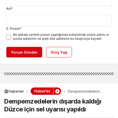
Ad
*
E-Posta
*
Bir dahaki sefere yorum yaptığımda kullanılmak üzere adımı, e-
posta adresimi ve web site adresimi bu tarayıcıya kaydet.
Yorum Gönder
Giriş Yap
Haberler
Haberler
Dempemzedelerin
dışarda kaldığı Düzce
Dempemzedelerin dışarda kaldığı
için sel uyarısı yapıldı
Düzce için sel uyarısı yapıldı