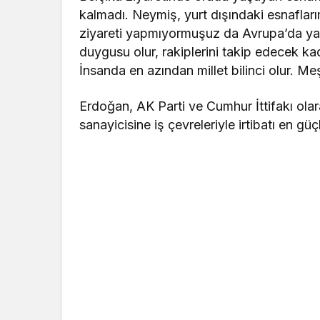
kalmadı. Neymiş, yurt dışındaki esnafları
ziyareti yapmıyormuşuz da Avrupa’da yap
duygusu olur, rakiplerini takip edecek kad
İnsanda en azından millet bilinci olur. M
Erdoğan, AK Parti ve Cumhur İttifakı olar
sanayicisine iş çevreleriyle irtibatı en güç