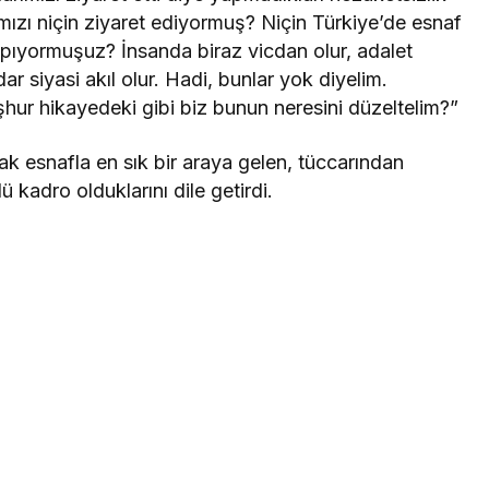
mızı niçin ziyaret ediyormuş? Niçin Türkiye’de esnaf
ıyormuşuz? İnsanda biraz vicdan olur, adalet
ar siyasi akıl olur. Hadi, bunlar yok diyelim.
eşhur hikayedeki gibi biz bunun neresini düzeltelim?”
ak esnafla en sık bir araya gelen, tüccarından
lü kadro olduklarını dile getirdi.