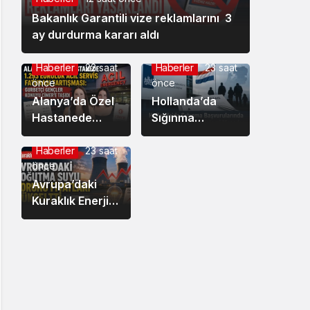
Bakanlık Garantili vize reklamlarını 3
ay durdurma kararı aldı
Haberler
22 saat
Haberler
23 saat
önce
önce
Alanya’da Özel
Hollanda’da
Hastanede
Sığınma
1.293 Euroluk
Başvurularında
Acil Servis
Yeni
Haberler
23 saat
önce
Faturası
Değerlendirme
Tartışması:
Avrupa’daki
Sistemi
Gurbetçi
Kuraklık Enerji
Masada:
Gençler Konuyu
Fiyatlarını
IND’den Kritik
CİMER’e Taşıdı
Vurdu:
Rapor
Hollanda’da
Elektrik
Maliyetleri
Yükseliyor