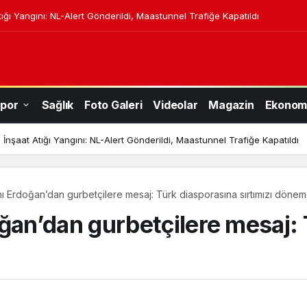
ığı Yangını: NL-Alert Gönderildi, Maastunnel Trafiğe Kapatıldı
por
Sağlık
Foto Galeri
Videolar
Magazin
Ekonom
İnşaat Atığı Yangını: NL-Alert Gönderildi, Maastunnel Trafiğe Kapatıldı
 Erdoğan’dan gurbetçilere mesaj: Türk diasporasına sırtımızı dönem
n’dan gurbetçilere mesaj: 