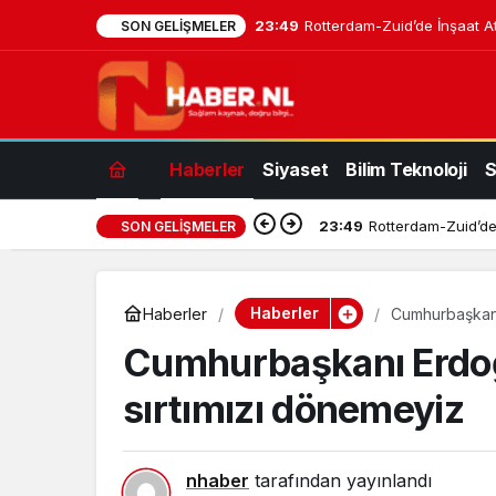
23:49
Rotterdam-Zuid’de İnşaat At
SON GELIŞMELER
Haberler
Siyaset
Bilim Teknoloji
S
23:49
Rotterdam-Zuid’de 
SON GELIŞMELER
Haberler
Haberler
Cumhurbaşkanı
Cumhurbaşkanı Erdoğa
sırtımızı dönemeyiz
nhaber
tarafından yayınlandı