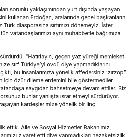
alan sorunlu yaklaşımından yurt dışında yaşayan
esini kullanan Erdoğan, aralarında genel başkanların
z Türk diasporasına sırtımızı dönemeyiz. İster
ütün vatandaşlarımızı aynı muhabbetle bağrımıza
sürdürdü: “Hatırlayın, geçen yaz yüreği memleket
ize sırf Türkiye’yi övdü diye yapmadıklarını
çıktı, bu insanlarımıza yönelik affedersiniz ‘zırzop”
un için özür dileme erdemini bile göstermediler.
 vatandaşa saygıdan bahsetmeye devam ettiler. Biz
yorsunuz bunlar yanlışta ısrar etmeyi sürdürüyor.
 yaşayan kardeşlerimize yönelik bir linç
lik ettik. Aile ve Sosyal Hizmetler Bakanımız,
rımızı ziyaret etti diye yapmadıkları nezaketsizlik