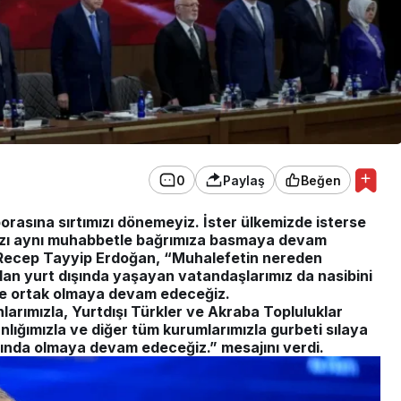
0
Paylaş
Beğen
porasına sırtımızı dönemeyiz. İster ülkemizde isterse
mızı aynı muhabbetle bağrımıza basmaya devam
Recep Tayyip Erdoğan, “Muhalefetin nereden
dan yurt dışında yaşayan vatandaşlarımız da nasibini
rine ortak olmaya devam edeceğiz.
larımızla, Yurtdışı Türkler ve Akraba Topluluklar
anlığımızla ve diğer tüm kurumlarımızla gurbeti sılaya
nında olmaya devam edeceğiz.” mesajını verdi.