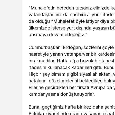
“Muhalefetin nereden tutsanız elinizde k
vatandaşlarımız da nasibini alıyor.” ifad
da olduğu “Muhalefet öyle istiyor diye bi
ülkemizde isterse yurt dışında yaşasın b
basmaya devam edeceğiz.”
Cumhurbaşkanı Erdoğan, sözlerini şöyle 
hasretiyle yanan vatanperver bir kardeşim
bırakmadılar. Hatta ağzı bozuk bir tanesi 
ifadesini kullanacak kadar ileri gitti. Bun
Hiçbir şey olmamış gibi siyasi ahlaktan,
hatalarını düzeltmelerini bekledikçe bakı
Ellerine geçirdikleri her fırsatı Avrupa’da
kampanyasına dönüştürüyorlar.
Buna, geçtiğimiz hafta bir kez daha şahit
Belçika ziyaretinde orada yaşayan esnafla