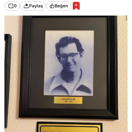
0
Paylaş
Beğen