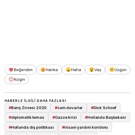
Beğendim
Harika
Haha
Vay
Üzgün
Kızgın
HABERLE ILGILI DAHA FAZLASI
#
Barış Zirvesi 2025
#
cam duvarlar
#
Dick Schoof
#
diplomatik temas
#
Gazze krizi
#
Hollanda Başbakanı
#
Hollanda dış politikası
#
insani yardım koridoru