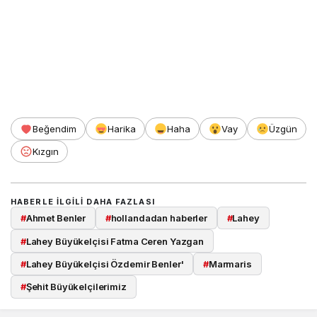
Beğendim
Harika
Haha
Vay
Üzgün
Kızgın
HABERLE ILGILI DAHA FAZLASI
#
Ahmet Benler
#
hollandadan haberler
#
Lahey
#
Lahey Büyükelçisi Fatma Ceren Yazgan
#
Lahey Büyükelçisi Özdemir Benler'
#
Marmaris
#
Şehit Büyükelçilerimiz