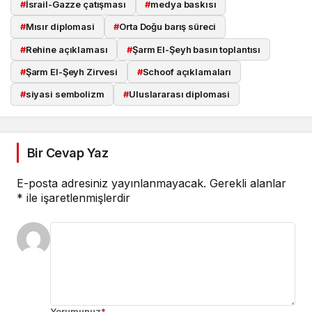
#
İsrail-Gazze çatışması
#
medya baskısı
#
Mısır diplomasi
#
Orta Doğu barış süreci
#
Rehine açıklaması
#
Şarm El-Şeyh basın toplantısı
#
Şarm El-Şeyh Zirvesi
#
Schoof açıklamaları
#
siyasi sembolizm
#
Uluslararası diplomasi
Bir Cevap Yaz
E-posta adresiniz yayınlanmayacak.
Gerekli alanlar
*
ile işaretlenmişlerdir
Yorumunuz
*