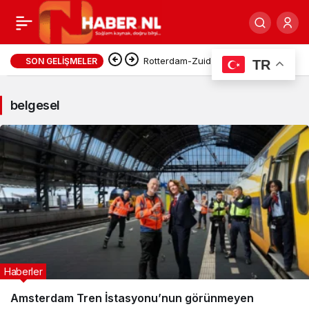
belgesel
Rotterdam-Zuid’de İnşaat Atığı
SON GELIŞMELER
TR
Haberleri
Yangını: NL-Alert Gönderildi,
belgesel
Maastunnel Trafiğe Kapatıldı
Haberler
Amsterdam Tren İstasyonu’nun görünmeyen