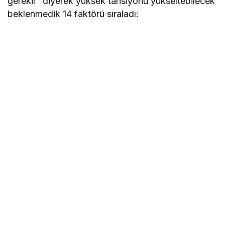
gerekir” diyerek yüksek tansiyonu yükseltebilecek
beklenmedik 14 faktörü sıraladı: