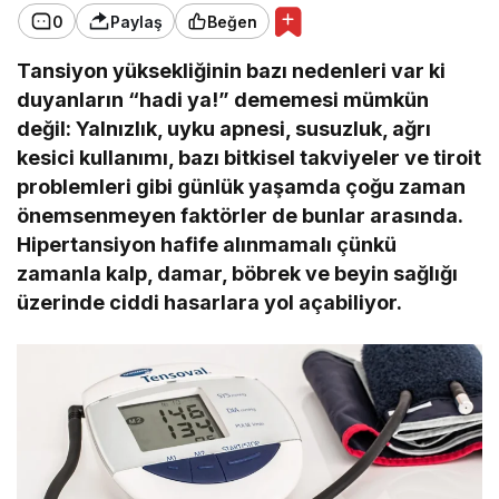
0
Paylaş
Beğen
Tansiyon yüksekliğinin bazı nedenleri var ki
duyanların “hadi ya!” dememesi mümkün
değil: Yalnızlık, uyku apnesi, susuzluk, ağrı
kesici kullanımı, bazı bitkisel takviyeler ve tiroit
problemleri gibi günlük yaşamda çoğu zaman
önemsenmeyen faktörler de bunlar arasında.
Hipertansiyon hafife alınmamalı çünkü
zamanla kalp, damar, böbrek ve beyin sağlığı
üzerinde ciddi hasarlara yol açabiliyor.