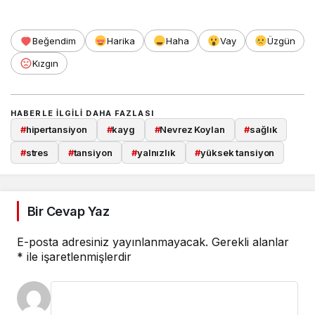
Beğendim
Harika
Haha
Vay
Üzgün
Kızgın
HABERLE ILGILI DAHA FAZLASI
#
hipertansiyon
#
kayg
#
Nevrez Koylan
#
sağlık
#
stres
#
tansiyon
#
yalnızlık
#
yüksek tansiyon
Bir Cevap Yaz
E-posta adresiniz yayınlanmayacak.
Gerekli alanlar
*
ile işaretlenmişlerdir