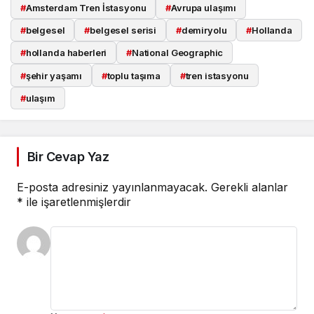
#
Amsterdam Tren İstasyonu
#
Avrupa ulaşımı
#
belgesel
#
belgesel serisi
#
demiryolu
#
Hollanda
#
hollanda haberleri
#
National Geographic
#
şehir yaşamı
#
toplu taşıma
#
tren istasyonu
#
ulaşım
Bir Cevap Yaz
E-posta adresiniz yayınlanmayacak.
Gerekli alanlar
*
ile işaretlenmişlerdir