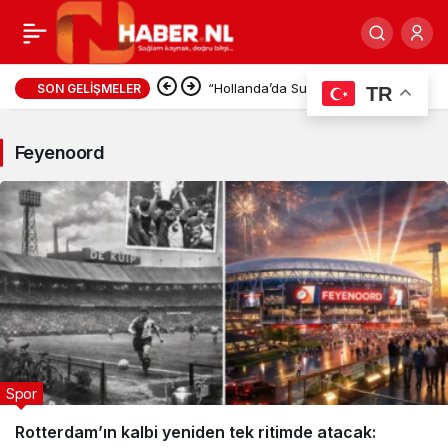
Feyenoord
“Hollanda’da Su Alarmı: Ren Nehri
SON GELIŞMELER
TR
Haberleri
Tarihi Seviyenin Altına İndi!”
Feyenoord
Spor
Rotterdam’ın kalbi yeniden tek ritimde atacak: