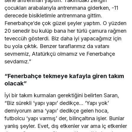
sene antrenman yaptım. Takımdaki zengin
çocukları arabalarıyla antrenmana giderken, -11
derecede bisikletimle antrenmana gittim.
Fenerbahçe’de çok güzel şeyler yaptım. O yüzden
20 senedir bu kulüp bana her türlü çamura rağmen
teveccüh gösterdi. Biz daha iyi yapacağımız için
bu yola çıktık. Benzer taraflarımız da vatanı
sevmemiz, Atatürkçü olmamız ve Fenerbahçe
sevdamız.”
“Fenerbahçe tekmeye kafayla giren takım
olacak”
İyi bir takım kurmaları gerektiğini belirten Saran,
“Biz sürekli ‘yapı yapı’ dedikçe… ‘Yapı yok’
demiyorum ama ‘yapı’ dedikçe gelen hoca,
futbolcu ‘yapı varmış’ der, bilinçaltına işler. Bunlar
yanlış şeyler. Evet, dış etkenler var ama iç etkenler