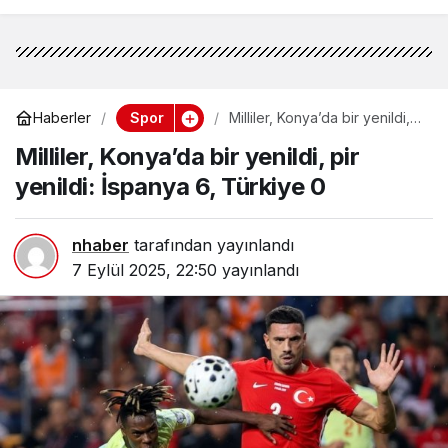
Spor
Haberler
Milliler, Konya’da bir yenildi,
pir yenildi: İspanya 6, Türkiye
Milliler, Konya’da bir yenildi, pir
0
yenildi: İspanya 6, Türkiye 0
nhaber
tarafından yayınlandı
7 Eylül 2025, 22:50
yayınlandı