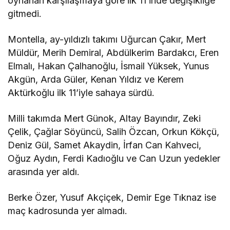
oynanan karşılaşmaya göre ilk 11’inde değişikliğe
gitmedi.
Montella, ay-yıldızlı takımı Uğurcan Çakır, Mert
Müldür, Merih Demiral, Abdülkerim Bardakcı, Eren
Elmalı, Hakan Çalhanoğlu, İsmail Yüksek, Yunus
Akgün, Arda Güler, Kenan Yıldız ve Kerem
Aktürkoğlu ilk 11’iyle sahaya sürdü.
Milli takımda Mert Günok, Altay Bayındır, Zeki
Çelik, Çağlar Söyüncü, Salih Özcan, Orkun Kökçü,
Deniz Gül, Samet Akaydin, İrfan Can Kahveci,
Oğuz Aydın, Ferdi Kadıoğlu ve Can Uzun yedekler
arasında yer aldı.
Berke Özer, Yusuf Akçiçek, Demir Ege Tıknaz ise
maç kadrosunda yer almadı.