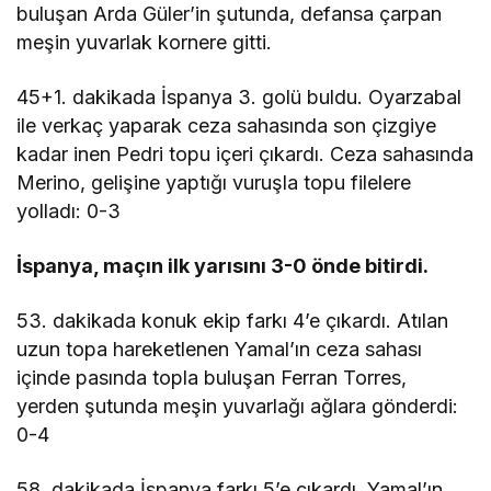
buluşan Arda Güler’in şutunda, defansa çarpan
meşin yuvarlak kornere gitti.
45+1. dakikada İspanya 3. golü buldu. Oyarzabal
ile verkaç yaparak ceza sahasında son çizgiye
kadar inen Pedri topu içeri çıkardı. Ceza sahasında
Merino, gelişine yaptığı vuruşla topu filelere
yolladı: 0-3
İspanya, maçın ilk yarısını 3-0 önde bitirdi.
53. dakikada konuk ekip farkı 4’e çıkardı. Atılan
uzun topa hareketlenen Yamal’ın ceza sahası
içinde pasında topla buluşan Ferran Torres,
yerden şutunda meşin yuvarlağı ağlara gönderdi:
0-4
58. dakikada İspanya farkı 5’e çıkardı. Yamal’ın