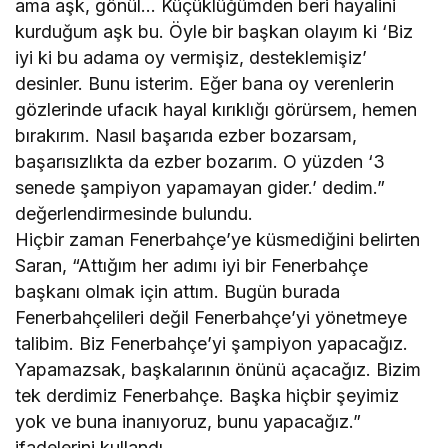
ama aşk, gönül… Küçüklüğümden beri hayalini
kurduğum aşk bu. Öyle bir başkan olayım ki ‘Biz
iyi ki bu adama oy vermişiz, desteklemişiz’
desinler. Bunu isterim. Eğer bana oy verenlerin
gözlerinde ufacık hayal kırıklığı görürsem, hemen
bırakırım. Nasıl başarıda ezber bozarsam,
başarısızlıkta da ezber bozarım. O yüzden ‘3
senede şampiyon yapamayan gider.’ dedim.”
değerlendirmesinde bulundu.
Hiçbir zaman Fenerbahçe’ye küsmediğini belirten
Saran, “Attığım her adımı iyi bir Fenerbahçe
başkanı olmak için attım. Bugün burada
Fenerbahçelileri değil Fenerbahçe’yi yönetmeye
talibim. Biz Fenerbahçe’yi şampiyon yapacağız.
Yapamazsak, başkalarının önünü açacağız. Bizim
tek derdimiz Fenerbahçe. Başka hiçbir şeyimiz
yok ve buna inanıyoruz, bunu yapacağız.”
ifadelerini kullandı.