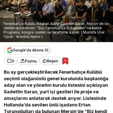
Fenerbahçe Kulübü Başkan Adayı Sadettin Saran, Mersin'de bir
otelde düzenlenen "Söz Fenerbahçe Buluşmaları"na katıldı.
Programa, kongre üyeleri ve taraftarlar katıldı. ( Mustafa Ünal
Uysal - Anadolu Ajansı )
Google'da Abone Ol
0
Paylaş
Beğen
Bu ay gerçekleştirilecek Fenerbahçe Kulübü
seçimli olağanüstü genel kurulunda başkanlığa
aday olan ve yönetim kurulu listesini açıklayan
Sadettin Saran, yurt içi gezileri ile proje ve
amaçlarını anlatarak destek arıyor. Listesinde
Hollanda’da sevilen ünlü işadamı Ertan
Torunoğulları da bulunan Mersin’de “Biz kendi