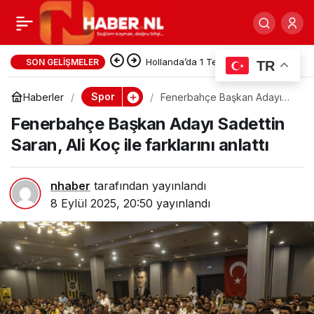
Milliler, Konya’da bir
0
Paylaş
Hollanda’da 1 Temmuz 2026’dan
yenildi, pir yenildi:
SON GELIŞMELER
TR
İtibaren Adalet ve Güvenlik
İspanya 6, Türkiye 0
Spor
Haberler
Fenerbahçe Başkan Adayı
Alanında Yeni Düzenlemeler
Sadettin Saran, Ali Koç ile
Fenerbahçe Başkan Adayı Sadettin
farklarını anlattı
Yürürlüğe Girdi
Saran, Ali Koç ile farklarını anlattı
nhaber
tarafından yayınlandı
8 Eylül 2025, 20:50
yayınlandı