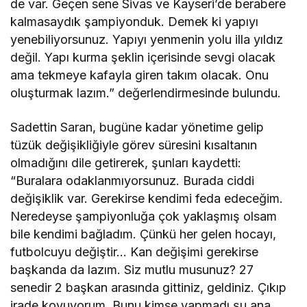
de var. Geçen sene Sivas ve Kayseri’de berabere
kalmasaydık şampiyonduk. Demek ki yapıyı
yenebiliyorsunuz. Yapıyı yenmenin yolu illa yıldız
değil. Yapı kurma şeklin içerisinde sevgi olacak
ama tekmeye kafayla giren takım olacak. Onu
oluşturmak lazım.” değerlendirmesinde bulundu.
Sadettin Saran, bugüne kadar yönetime gelip
tüzük değişikliğiyle görev süresini kısaltanın
olmadığını dile getirerek, şunları kaydetti:
“Buralara odaklanmıyorsunuz. Burada ciddi
değişiklik var. Gerekirse kendimi feda edeceğim.
Neredeyse şampiyonluğa çok yaklaşmış olsam
bile kendimi bağladım. Çünkü her gelen hocayı,
futbolcuyu değiştir… Kan değişimi gerekirse
başkanda da lazım. Siz mutlu musunuz? 27
senedir 2 başkan arasında gittiniz, geldiniz. Çıkıp
irade koyuyorum. Bunu kimse yapmadı şu ana