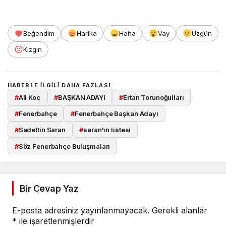
Beğendim
Harika
Haha
Vay
Üzgün
Kızgın
HABERLE ILGILI DAHA FAZLASI
#
Ali Koç
#
BAŞKAN ADAYI
#
Ertan Torunoğulları
#
Fenerbahçe
#
Fenerbahçe Başkan Adayı
#
Sadettin Saran
#
saran'ın listesi
#
Söz Fenerbahçe Buluşmaları
Bir Cevap Yaz
E-posta adresiniz yayınlanmayacak.
Gerekli alanlar
*
ile işaretlenmişlerdir