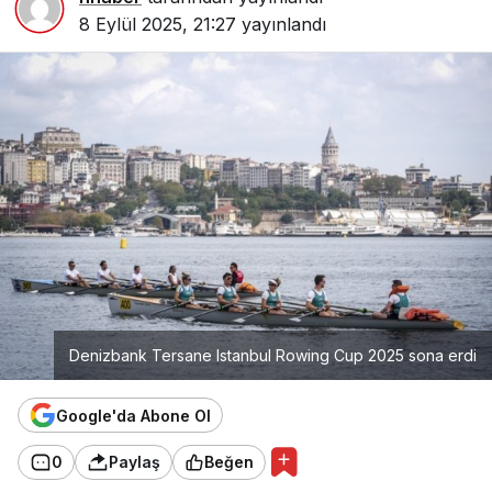
8 Eylül 2025, 21:27
yayınlandı
Denizbank Tersane Istanbul Rowing Cup 2025 sona erdi
Google'da Abone Ol
0
Paylaş
Beğen