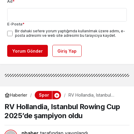
Ad
*
E-Posta
*
Bir dahaki sefere yorum yaptığımda kullanılmak üzere adımı, e-
posta adresimi ve web site adresimi bu tarayıcıya kaydet.
Yorum Gönder
Giriş Yap
Spor
Haberler
RV Hollandia, Istanbul
Rowing Cup 2025’de
RV Hollandia, Istanbul Rowing Cup
şampiyon oldu
2025’de şampiyon oldu
nhaber
tarafından yayınlandı