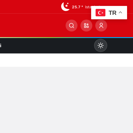
25.7 °
Istanbul
TR
i
Mod
değiştir
Gündüz Modu
Gündüz modunu seçin.
Gece Modu
Gece modunu seçin.