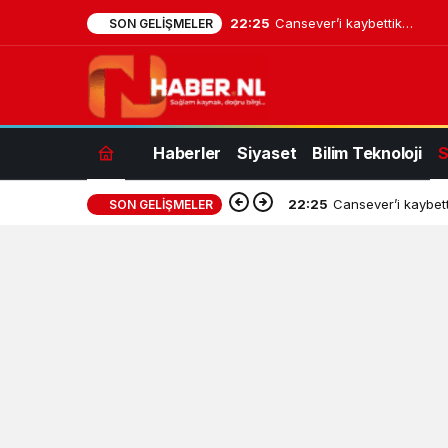
22:25
Cansever’i kaybettik…
SON GELIŞMELER
Haberler
Siyaset
Bilim Teknoloji
S
22:25
Cansever’i kaybet
SON GELIŞMELER