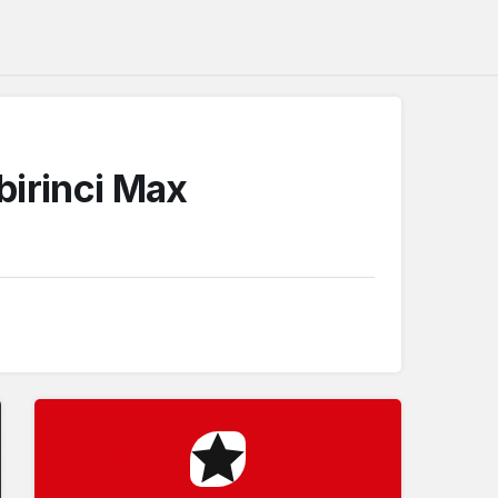
Sistem Modu
Sistem modunu seçin.
birinci Max