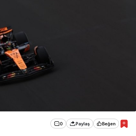
0
Paylaş
Beğen