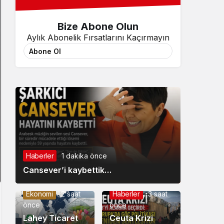
Bize Abone Olun
Aylık Abonelik Fırsatlarını Kaçırmayın
Abone Ol
Haberler
1 dakika önce
Cansever’i kaybettik…
Ekonomi
2 saat
Haberler
3 saat
önce
önce
Lahey Ticaret
Ceuta Krizi