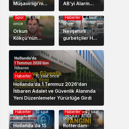
Müşavirliği’nin
AB’yi Alarm
hazırladığı
Durumuna
Hollanda Pazar
Geçirdi:
Spor
4 saat
Haberler
4 saat
önce
önce
Araştırması
Avrupa’da Göç
raporlarında
Orkun
Politikası
Nevşehirli
neler var?
Kökçü’nün
Yeniden
gurbetçiler HGS
kardeşi Ozan
Sertleşiyor
sistemindeki
Can Kökçü de
hatanın kurbanı
Türkiye’de
oldu: Ödediği
forma giyiyor
ücreti görünce
şaşırdı, kaldı!
Haberler
10 saat önce
Hollanda’da 1 Temmuz 2026’dan
İtibaren Adalet ve Güvenlik Alanında
Yeni Düzenlemeler Yürürlüğe Girdi
Haberler
10 saat
Haberler
23 saat
önce
önce
Hollanda’da 15
Rotterdam-