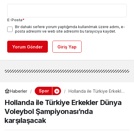
E-Posta
*
Bir dahaki sefere yorum yaptığımda kullanılmak üzere adımı, e-
posta adresimi ve web site adresimi bu tarayıcıya kaydet.
Yorum Gönder
Giriş Yap
Spor
Haberler
Hollanda ile Türkiye Erkekler
Dünya Voleybol
Hollanda ile Türkiye Erkekler Dünya
Şampiyonası’nda
karşılaşacak
Voleybol Şampiyonası’nda
karşılaşacak