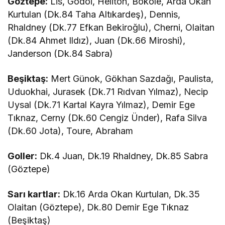
Göztepe:
Lis, Godoi, Heliton, Bokole, Arda Okan
Kurtulan (Dk.84 Taha Altıkardeş), Dennis,
Rhaldney (Dk.77 Efkan Bekiroğlu), Cherni, Olaitan
(Dk.84 Ahmet Ildız), Juan (Dk.66 Miroshi),
Janderson (Dk.84 Sabra)
Beşiktaş:
Mert Günok, Gökhan Sazdağı, Paulista,
Uduokhai, Jurasek (Dk.71 Rıdvan Yılmaz), Necip
Uysal (Dk.71 Kartal Kayra Yılmaz), Demir Ege
Tıknaz, Cerny (Dk.60 Cengiz Ünder), Rafa Silva
(Dk.60 Jota), Toure, Abraham
Goller:
Dk.4 Juan, Dk.19 Rhaldney, Dk.85 Sabra
(Göztepe)
Sarı kartlar:
Dk.16 Arda Okan Kurtulan, Dk.35
Olaitan (Göztepe), Dk.80 Demir Ege Tıknaz
(Beşiktaş)