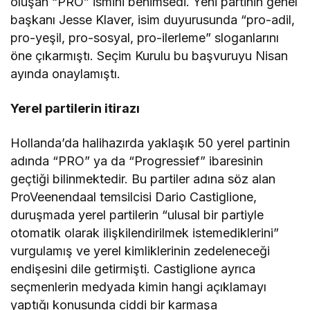
oluşan “PRO” ismini benimsedi. Yeni partinin genel
başkanı Jesse Klaver, isim duyurusunda “pro-adil,
pro-yeşil, pro-sosyal, pro-ilerleme” sloganlarını
öne çıkarmıştı. Seçim Kurulu bu başvuruyu Nisan
ayında onaylamıştı.
Yerel partilerin itirazı
Hollanda’da halihazırda yaklaşık 50 yerel partinin
adında “PRO” ya da “Progressief” ibaresinin
geçtiği bilinmektedir. Bu partiler adına söz alan
ProVeenendaal temsilcisi Dario Castiglione,
duruşmada yerel partilerin “ulusal bir partiyle
otomatik olarak ilişkilendirilmek istemediklerini”
vurgulamış ve yerel kimliklerinin zedeleneceği
endişesini dile getirmişti. Castiglione ayrıca
seçmenlerin medyada kimin hangi açıklamayı
yaptığı konusunda ciddi bir karmaşa