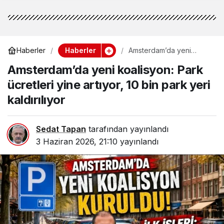
Haberler
Haberler
Amsterdam’da yeni
koalisyon: Park ücretleri
Amsterdam’da yeni koalisyon: Park
yine artıyor, 10 bin park
yeri kaldırılıyor
ücretleri yine artıyor, 10 bin park yeri
kaldırılıyor
Sedat Tapan
tarafından yayınlandı
3 Haziran 2026, 21:10
yayınlandı