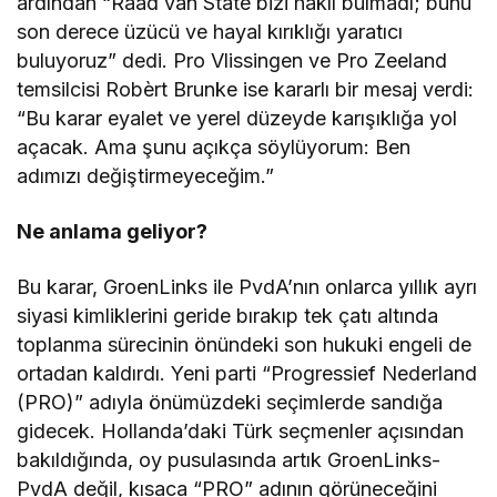
ardından “Raad van State bizi haklı bulmadı; bunu
son derece üzücü ve hayal kırıklığı yaratıcı
buluyoruz” dedi. Pro Vlissingen ve Pro Zeeland
temsilcisi Robèrt Brunke ise kararlı bir mesaj verdi:
“Bu karar eyalet ve yerel düzeyde karışıklığa yol
açacak. Ama şunu açıkça söylüyorum: Ben
adımızı değiştirmeyeceğim.”
Ne anlama geliyor?
Bu karar, GroenLinks ile PvdA’nın onlarca yıllık ayrı
siyasi kimliklerini geride bırakıp tek çatı altında
toplanma sürecinin önündeki son hukuki engeli de
ortadan kaldırdı. Yeni parti “Progressief Nederland
(PRO)” adıyla önümüzdeki seçimlerde sandığa
gidecek. Hollanda’daki Türk seçmenler açısından
bakıldığında, oy pusulasında artık GroenLinks-
PvdA değil, kısaca “PRO” adının görüneceğini