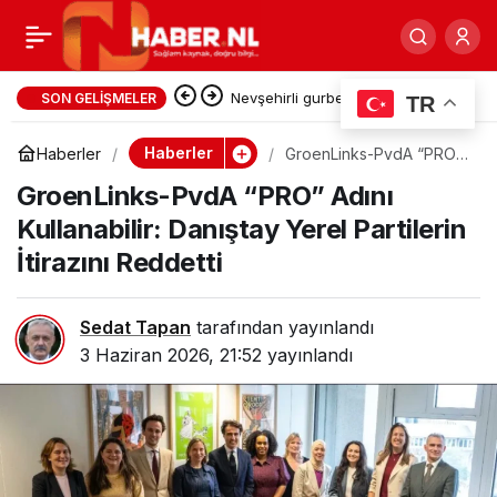
Amsterdam’da yeni
0
Paylaş
koalisyon: Park ücretleri
Nevşehirli gurbetçiler HGS
SON GELIŞMELER
TR
sistemindeki hatanın kurbanı
yine artıyor, 10 bin park
Haberler
Haberler
GroenLinks-PvdA “PRO”
Adını Kullanabilir:
oldu: Ödediği ücreti görünce
GroenLinks-PvdA “PRO” Adını
Danıştay Yerel Partilerin
İtirazını Reddetti
yeri kaldırılıyor
Kullanabilir: Danıştay Yerel Partilerin
şaşırdı, kaldı!
İtirazını Reddetti
Sedat Tapan
tarafından yayınlandı
3 Haziran 2026, 21:52
yayınlandı