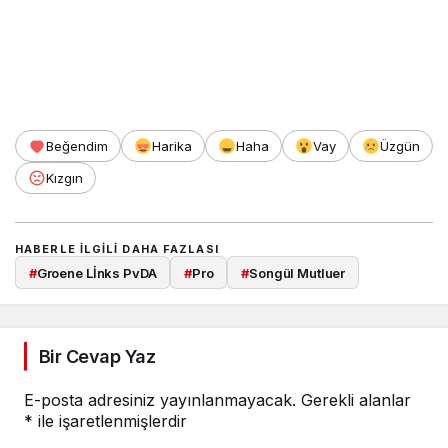
Beğendim
Harika
Haha
Vay
Üzgün
Kızgın
HABERLE ILGILI DAHA FAZLASI
#
Groene Lİnks PvDA
#
Pro
#
Songül Mutluer
Bir Cevap Yaz
E-posta adresiniz yayınlanmayacak.
Gerekli alanlar
*
ile işaretlenmişlerdir