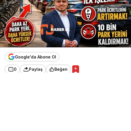
Google'da Abone Ol
0
Paylaş
Beğen
Amsterdam’da PRO Amsterdam ve D66 arasında
kurulan yeni belediye koalisyonu, 2026-2030
dönemi için hazırladığı koalisyon anlaşmasını
açıkladı. “
Jouw stad
is
mijn stad
.
Ons
Amsterdam
” başlığını taşıyan anlaşma; konut,
ulaşım, belediye teşkilatı, turizm ve şehir yaşamı
alanlarında önemli değişiklikler içeriyor.
DENK