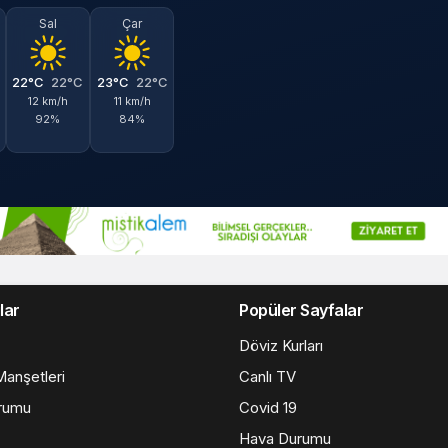
Sal
Çar
22°C
22°C
23°C
22°C
12 km/h
11 km/h
92%
84%
lar
Popüler Sayfalar
Döviz Kurları
anşetleri
Canlı TV
rumu
Covid 19
Hava Durumu