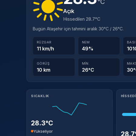
°C
Açık
Hissedilen 28.7°C
Bugün Ataşehir için tahmini aralık 30°C / 26°C.
RÜZGAR
NEM
BAS
11 km/h
49%
101
GÖRÜŞ
MIN.
MAK
10 km
26°C
30
Meteorolojik ayrıntılar
SICAKLIK
HISSED
28.3°C
Yükseliyor
28.