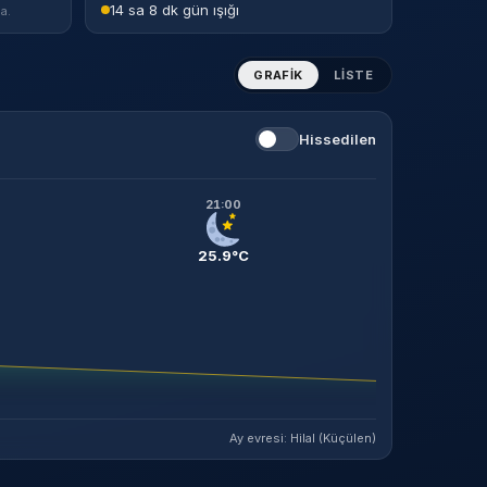
14 sa 8 dk gün ışığı
a.
GRAFIK
LISTE
Hissedilen
21:00
25.9°C
Ay evresi: Hilal (Küçülen)