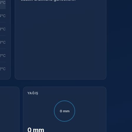
6°C
Sistem Modu
Sistem modunu seçin.
4°C
3°C
3°C
2°C
2°C
YAĞIŞ
0 mm
0 mm