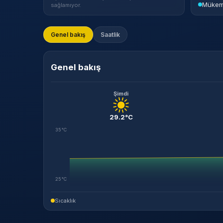
Mükem
sağlamıyor.
Genel bakış
Saatlik
Genel bakış
Şimdi
29.2°C
35°C
25°C
Sıcaklık