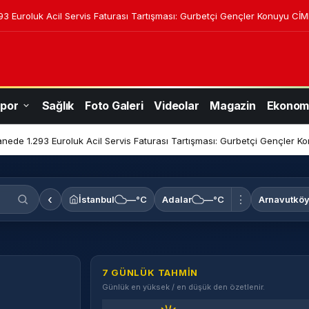
3 Euroluk Acil Servis Faturası Tartışması: Gurbetçi Gençler Konuyu CİM
por
Sağlık
Foto Galeri
Videolar
Magazin
Ekonom
nede 1.293 Euroluk Acil Servis Faturası Tartışması: Gurbetçi Gençler K
‹
⋮
İstanbul
—°C
Adalar
—°C
Arnavutkö
7 GÜNLÜK TAHMIN
Günlük en yüksek / en düşük den özetlenir.