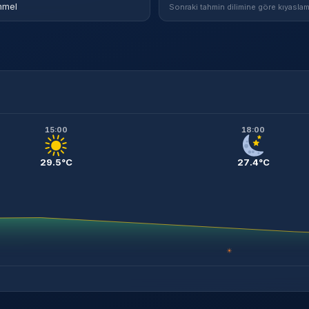
mel
Sonraki tahmin dilimine göre kıyaslam
15:00
18:00
29.5°C
27.4°C
☀