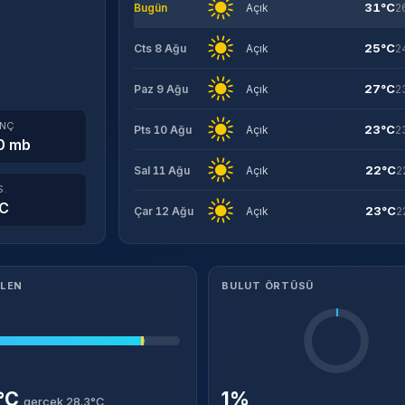
31°C
Bugün
Açık
2
25°C
Cts 8 Ağu
Açık
2
27°C
Paz 9 Ağu
Açık
2
INÇ
23°C
Pts 10 Ağu
Açık
2
0 mb
22°C
Sal 11 Ağu
Açık
2
S.
°C
23°C
Çar 12 Ağu
Açık
2
ILEN
BULUT ÖRTÜSÜ
7°C
1%
gerçek 28.3°C