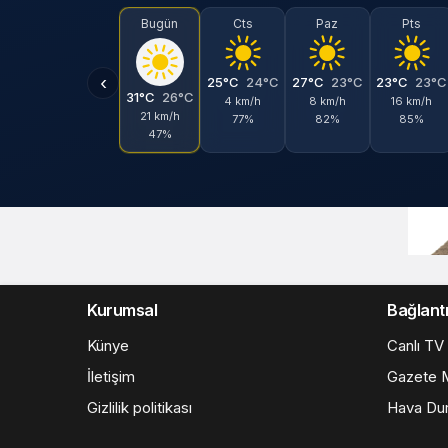
Bugün
Cts
Paz
Pts
‹
25°C
24°C
27°C
23°C
23°C
23°C
31°C
26°C
4 km/h
8 km/h
16 km/h
21 km/h
77%
82%
85%
47%
Kurumsal
Bağlantı
Künye
Canlı TV
İletişim
Gazete M
Gizlilik politikası
Hava Du