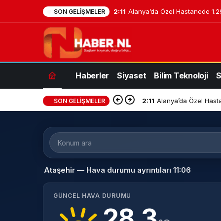
2:11
Alanya’da Özel Hastanede 1.29
SON GELIŞMELER
Haberler
Siyaset
Bilim Teknoloji
S
2:11
Alanya’da Özel Hasta
SON GELIŞMELER
Konum
ara
Ataşehir — Hava durumu ayrıntıları 11:06
GÜNCEL HAVA DURUMU
28.3