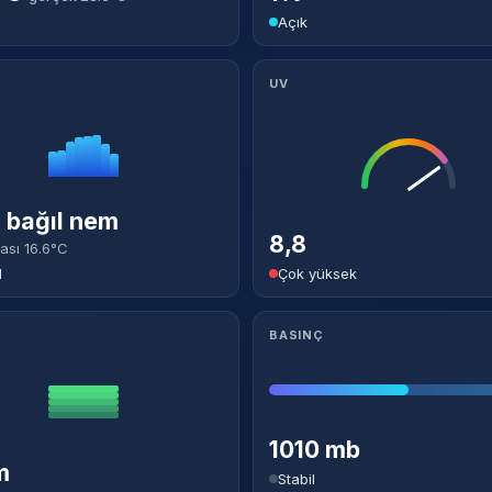
Açık
UV
bağıl nem
8,8
ası 16.6°C
l
Çok yüksek
BASINÇ
1010 mb
m
Stabil