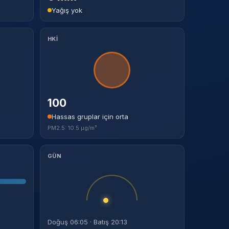
Yağış yok
HKİ
100
Hassas gruplar için orta
PM2.5: 10.5 µg/m³
GÜN
Doğuş 06:05 · Batış 20:13