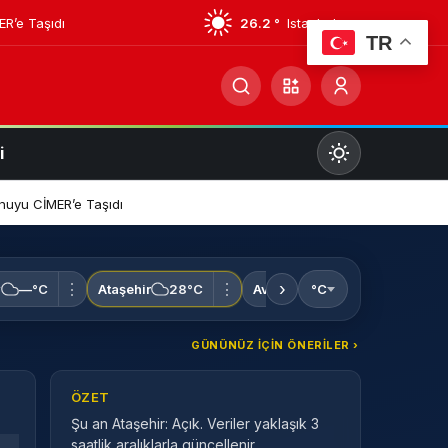
ER’e Taşıdı
26.2 °
Istanbul
TR
i
Mod
değiştir
onuyu CİMER’e Taşıdı
›
⋮
⋮
⋮
y
—°C
Ataşehir
28°C
Avcılar
°C
—°C
Bağcıla
Gündüz Modu
Gündüz modunu seçin.
GÜNÜNÜZ IÇIN ÖNERILER ›
Gece Modu
ÖZET
Gece modunu seçin.
Şu an Ataşehir: Açık. Veriler yaklaşık 3
saatlik aralıklarla güncellenir.