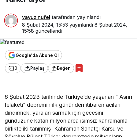
yavuz nufel
tarafından yayınlandı
8 Şubat 2024, 15:53
yayınlandı
8 Şubat 2024,
15:58
güncellendi
Google'da Abone Ol
0
Paylaş
Beğen
6 Şubat 2023 tarihinde Türkiye’de yaşanan “ Asrın
felaketi” depremin ilk gününden itibaren acıları
dindirmek, yaraları sarmak için gecesini
gündüzüne katan milyonlarca isimsiz kahramanla
birlikte iki tanınmış Kahraman Sanatçı Karsu ve
Şövalye Bülent Türker depremzede milyonların