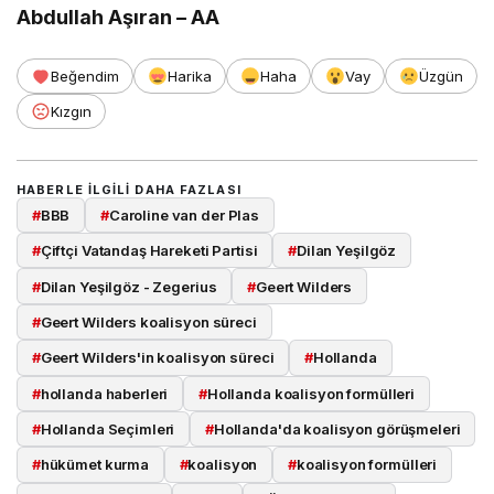
Abdullah Aşıran – AA
Beğendim
Harika
Haha
Vay
Üzgün
Kızgın
HABERLE ILGILI DAHA FAZLASI
#
BBB
#
Caroline van der Plas
#
Çiftçi Vatandaş Hareketi Partisi
#
Dilan Yeşilgöz
#
Dilan Yeşilgöz - Zegerius
#
Geert Wilders
#
Geert Wilders koalisyon süreci
#
Geert Wilders'in koalisyon süreci
#
Hollanda
#
hollanda haberleri
#
Hollanda koalisyon formülleri
#
Hollanda Seçimleri
#
Hollanda'da koalisyon görüşmeleri
#
hükümet kurma
#
koalisyon
#
koalisyon formülleri