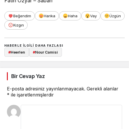
Fatih Özyar – Sabah
Beğendim
Harika
Haha
Vay
Üzgün
Kızgın
HABERLE ILGILI DAHA FAZLASI
#
Heerlen
#
Nour Camisi
Bir Cevap Yaz
E-posta adresiniz yayınlanmayacak.
Gerekli alanlar
*
ile işaretlenmişlerdir