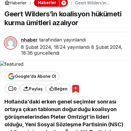
Haberler
Haberler
Geert Wilders’in
koalisyon hükümeti
Geert Wilders’in koalisyon hükümeti
kurma ümitleri azalıyor
kurma ümitleri azalıyor
nhaber
tarafından yayınlandı
8 Şubat 2024, 18:24
yayınlandı
8 Şubat 2024,
18:36
güncellendi
Google'da Abone Ol
0
Paylaş
Beğen
Hollanda’daki erken genel seçimler sonrası
ortaya çıkan tablonun doğurduğu koalisyon
görüşmelerinden Pieter Omtzigt’in lideri
olduğu, Yeni Sosyal Sözleşme Partisinin (NSC)