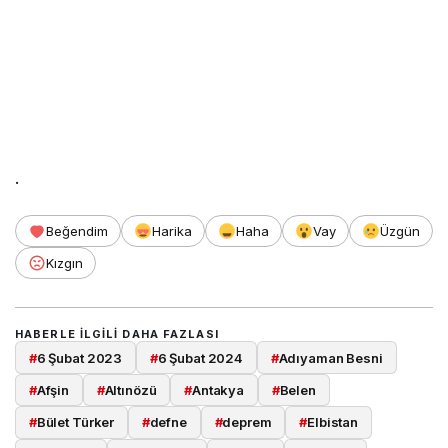
.
Beğendim
Harika
Haha
Vay
Üzgün
Kızgın
HABERLE ILGILI DAHA FAZLASI
#
6 Şubat 2023
#
6 Şubat 2024
#
Adıyaman Besni
#
Afşin
#
Altınözü
#
Antakya
#
Belen
#
Bület Türker
#
defne
#
deprem
#
Elbistan