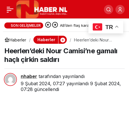
Hollanda deyince
0
Paylaş
Hataylı depremzedeler
AB’den flaş karar: İşsizlik maaşını
SON GELIŞMELER
TR
yurt dışına taşıma süresi iki
Karsu ve Bülent Türker
Haberler
Haberler
Heerlen’deki Nour
Camisi’ne gamalı haçlı
katına çıkıyor
Heerlen’deki Nour Camisi’ne gamalı
çirkin saldırı
diyor
haçlı çirkin saldırı
nhaber
tarafından yayınlandı
9 Şubat 2024, 07:27
yayınlandı
9 Şubat 2024,
07:28
güncellendi