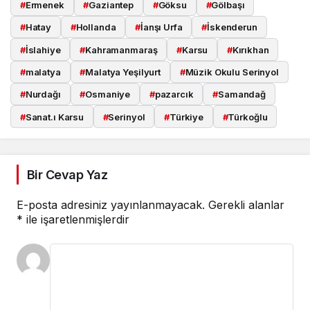
#
Ermenek
#
Gaziantep
#
Göksu
#
Gölbaşı
#
Hatay
#
Hollanda
#
İanşı Urfa
#
İskenderun
#
İslahiye
#
Kahramanmaraş
#
Karsu
#
Kırıkhan
#
malatya
#
Malatya Yeşilyurt
#
Müzik Okulu Serinyol
#
Nurdağı
#
Osmaniye
#
pazarcık
#
Samandağ
#
Sanat.ı Karsu
#
Serinyol
#
Türkiye
#
Türkoğlu
Bir Cevap Yaz
E-posta adresiniz yayınlanmayacak.
Gerekli alanlar
*
ile işaretlenmişlerdir