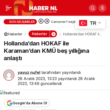
Kızıl Goncalar tamam mı,
0
Paylaş
devam mı; söz RTÜK’de
Cansever’i kaybettik…
SON GELIŞMELER
TR
Haberler
Haberler
Hollanda’dan HOKAF ile
Karaman’dan KMÜ beş
Hollanda’dan HOKAF ile
yıllığına anlaştı
Karaman’dan KMÜ beş yıllığına
anlaştı
yavuz nufel
tarafından yayınlandı
28 Aralık 2023, 13:23
yayınlandı
28 Aralık
2023, 13:49
güncellendi
Google'da Abone Ol