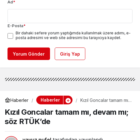
Ad
*
E-Posta
*
Bir dahaki sefere yorum yaptığımda kullanılmak üzere adımı, e-
posta adresimi ve web site adresimi bu tarayıcıya kaydet.
Yorum Gönder
Giriş Yap
Haberler
Haberler
Kızıl Goncalar tamam mı,
devam mı; söz RTÜK’de
Kızıl Goncalar tamam mı, devam mı;
söz RTÜK’de
yavuz nufel
tarafından yayınlandı