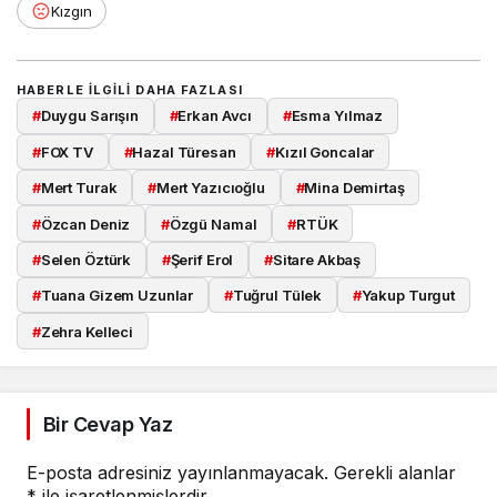
Kızgın
HABERLE ILGILI DAHA FAZLASI
#
Duygu Sarışın
#
Erkan Avcı
#
Esma Yılmaz
#
FOX TV
#
Hazal Türesan
#
Kızıl Goncalar
#
Mert Turak
#
Mert Yazıcıoğlu
#
Mina Demirtaş
#
Özcan Deniz
#
Özgü Namal
#
RTÜK
#
Selen Öztürk
#
Şerif Erol
#
Sitare Akbaş
#
Tuana Gizem Uzunlar
#
Tuğrul Tülek
#
Yakup Turgut
#
Zehra Kelleci
Bir Cevap Yaz
E-posta adresiniz yayınlanmayacak.
Gerekli alanlar
*
ile işaretlenmişlerdir