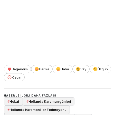
Beğendim
Harika
Haha
Vay
Üzgün
Kızgın
HABERLE ILGILI DAHA FAZLASI
#
Hokaf
#
Hollanda Karaman günleri
#
Hollanda Karamanlılar Federsyonu