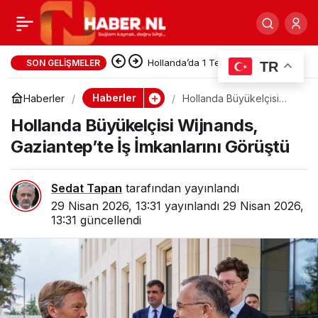
A-jet kampanyası ile
0
Paylaş
Hollanda’ya 50 Euro’ya
Hollanda’da 1 Temmuz 2026’dan
SON GELIŞMELER
TR
İtibaren Adalet ve Güvenlik
uçulabilecek
Haberler
Haberler
Hollanda Büyükelçisi
Wijnands, Gaziantep’te
Alanında Yeni Düzenlemeler
Hollanda Büyükelçisi Wijnands,
İş İmkanlarını Görüştü
Gaziantep’te İş İmkanlarını Görüştü
Yürürlüğe Girdi
Sedat Tapan
tarafından yayınlandı
29 Nisan 2026, 13:31
yayınlandı
29 Nisan 2026,
13:31
güncellendi