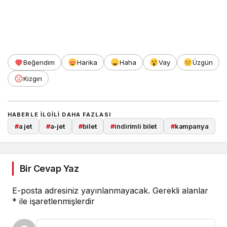
Beğendim
Harika
Haha
Vay
Üzgün
Kızgın
HABERLE ILGILI DAHA FAZLASI
#
a jet
#
a-jet
#
bilet
#
indirimli bilet
#
kampanya
Bir Cevap Yaz
E-posta adresiniz yayınlanmayacak.
Gerekli alanlar
*
ile işaretlenmişlerdir