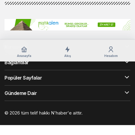
Kurumsal
Anasayfa
Akış
Hesabım
Bağlantılar
Popüler Sayfalar
Gündeme Dair
© 2026 tüm telif hakkı N'haber'e aittir.