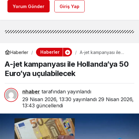
Yorum Gönder
Giriş Yap
Haberler
Haberler
A-jet kampanyası ile
Hollanda’ya 50 Euro’ya
A-jet kampanyası ile Hollanda’ya 50
uçulabilecek
Euro’ya uçulabilecek
nhaber
tarafından yayınlandı
29 Nisan 2026, 13:30
yayınlandı
29 Nisan 2026,
13:43
güncellendi