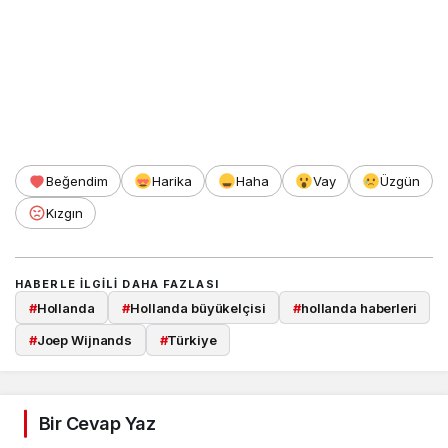
Beğendim
Harika
Haha
Vay
Üzgün
Kızgın
HABERLE ILGILI DAHA FAZLASI
#
Hollanda
#
Hollanda büyükelçisi
#
hollanda haberleri
#
Joep Wijnands
#
Türkiye
Bir Cevap Yaz