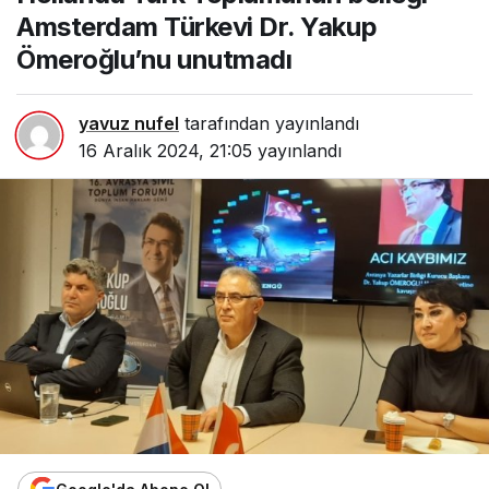
Yakup Ömeroğlu’nu
Amsterdam Türkevi Dr. Yakup
unutmadı
Ömeroğlu’nu unutmadı
yavuz nufel
tarafından yayınlandı
16 Aralık 2024, 21:05
yayınlandı