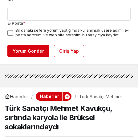
E-Posta
*
Bir dahaki sefere yorum yaptığımda kullanılmak üzere adımı, e-
posta adresimi ve web site adresimi bu tarayıcıya kaydet.
Yorum Gönder
Giriş Yap
Haberler
Haberler
Türk Sanatçı Mehmet
Kavukçu, sırtında karyola
Türk Sanatçı Mehmet Kavukçu,
ile Brüksel
sokaklarındaydı
sırtında karyola ile Brüksel
sokaklarındaydı