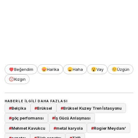
Beğendim
Harika
Haha
Vay
Üzgün
Kızgın
HABERLE ILGILI DAHA FAZLASI
#
Belçika
#
Brüksel
#
Brüksel Kuzey Tren İstasyonu
#
göç performansı
#
İş Gücü Anlaşması
#
Mehmet Kavukcu
#
metal karyola
#
Rogier Meydanı'