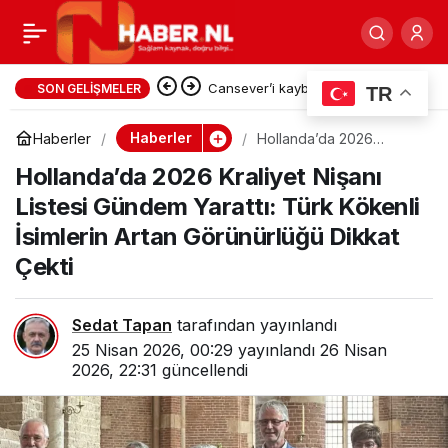
Hollanda’da minik
0
Paylaş
müzisyenlerin Bahar
Cansever’i kaybettik…
SON GELIŞMELER
TR
Konseri’nde açan “23
Haberler
Haberler
Hollanda’da 2026
Kraliyet Nişanı Listesi
Hollanda’da 2026 Kraliyet Nişanı
Gündem Yarattı: Türk
Kökenli İsimlerin Artan
Nisan Çiçekleri”
Listesi Gündem Yarattı: Türk Kökenli
Görünürlüğü Dikkat Çekti
İsimlerin Artan Görünürlüğü Dikkat
izleyenleri büyüledi… (
Çekti
Video Haber )
Sedat Tapan
tarafından yayınlandı
25 Nisan 2026, 00:29
yayınlandı
26 Nisan
2026, 22:31
güncellendi