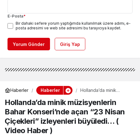
E-Posta
*
Bir dahaki sefere yorum yaptığımda kullanılmak üzere adımı, e-
posta adresimi ve web site adresimi bu tarayıcıya kaydet.
Yorum Gönder
Giriş Yap
Haberler
Haberler
Hollanda’da minik
müzisyenlerin Bahar
Hollanda’da minik müzisyenlerin
Konseri’nde açan “23
Nisan Çiçekleri”
Bahar Konseri’nde açan “23 Nisan
izleyenleri büyüledi… (
Video Haber )
Çiçekleri” izleyenleri büyüledi… (
Video Haber )