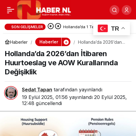
PvdA/GroenLinks
0
Paylaş
Liderinden Diyanet’e
Hollanda’da 1 Temmuz 2026’dan
SON GELIŞMELER
TR
İtibaren Adalet ve Güvenlik
sert eleştiri
Haberler
Haberler
Hollanda’da 2026’dan
İtibaren Huurtoeslag ve
Alanında Yeni Düzenlemeler
Hollanda’da 2026’dan İtibaren
AOW Kurallarında
Değişiklik
Huurtoeslag ve AOW Kurallarında
Yürürlüğe Girdi
Değişiklik
Sedat Tapan
tarafından yayınlandı
19 Eylül 2025, 01:56
yayınlandı
20 Eylül 2025,
12:48
güncellendi