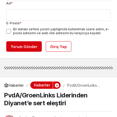
Ad
*
E-Posta
*
Bir dahaki sefere yorum yaptığımda kullanılmak üzere adımı, e-
posta adresimi ve web site adresimi bu tarayıcıya kaydet.
Yorum Gönder
Giriş Yap
Haberler
Haberler
PvdA/GroenLinks
Liderinden Diyanet’e sert
PvdA/GroenLinks Liderinden
eleştiri
Diyanet’e sert eleştiri