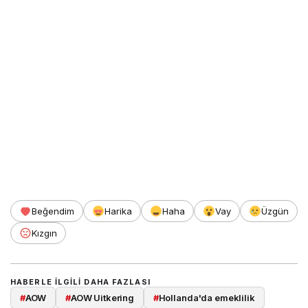
Beğendim
Harika
Haha
Vay
Üzgün
Kızgın
HABERLE ILGILI DAHA FAZLASI
#
AOW
#
AOW Uitkering
#
Hollanda'da emeklilik