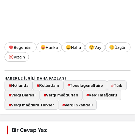
Beğendim
Harika
Haha
Vay
Üzgün
Kızgın
HABERLE ILGILI DAHA FAZLASI
#
Hollanda
#
Rotterdam
#
Toeslagenaffaire
#
Türk
#
Vergi Dairesi
#
vergi mağdurları
#
vergi mağduru
#
vergi mağduru Türkler
#
Vergi Skandalı
Bir Cevap Yaz