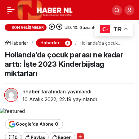
Hollanda’da her 538
0
Paylaş
Türk’ten biri vergi
UID, 10. Gaziantep Hemşehri
SON GELIŞMELER
TR
Dernekleri Festivali’nde
mağduru
Haberler
Haberler
Hollanda’da çocuk
parası ne kadar arttı: İşte
Çalışmalarını Tanıttı
Hollanda’da çocuk parası ne kadar
2023 Kinderbijslag
miktarları
arttı: İşte 2023 Kinderbijslag
miktarları
nhaber
tarafından yayınlandı
10 Aralık 2022, 22:19
yayınlandı
Google'da Abone Ol
0
Paylaş
Beğen