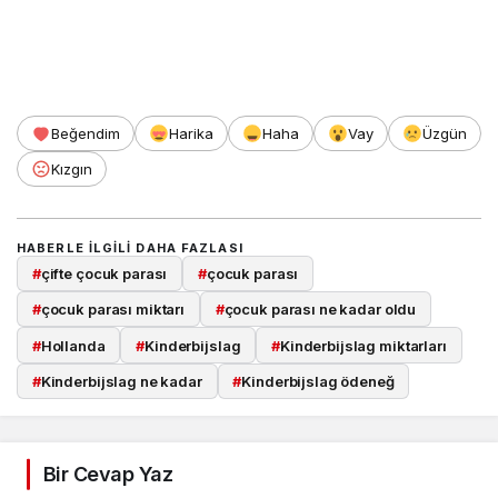
Beğendim
Harika
Haha
Vay
Üzgün
Kızgın
HABERLE ILGILI DAHA FAZLASI
#
çifte çocuk parası
#
çocuk parası
#
çocuk parası miktarı
#
çocuk parası ne kadar oldu
#
Hollanda
#
Kinderbijslag
#
Kinderbijslag miktarları
#
Kinderbijslag ne kadar
#
Kinderbijslag ödeneğ
Bir Cevap Yaz