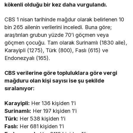
kökenli olduğu bir kez daha vurgulandı.
CBS 1 nisan tarihinde mağdur olarak belirlenen 10
bin 265 ailenin verilerini inceledi. Buna göre;
araştırılan grubun yüzde 70’i göçmen veya
göçmen çocuğu. Tam olarak Surinamlı (1830 aile),
Karayipli (1275), Türk (800), Faslı (615) ve
Endonezyalı (165).
CBS verilerine göre topluluklara göre vergi
mağduru olan kişi sayısı ise şu şekilde
sıralanıyor:
Karayipli:
Her 136 kişiden 1’i
Surinamlı:
Her 197 kişiden 1’i
Türk:
Her 538 kişiden 1’i
Faslı:
Her 681 kişiden 1’i