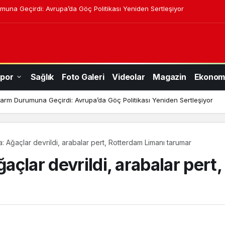
an Can Kökçü de Türkiye’de forma giyiyor
por
Sağlık
Foto Galeri
Videolar
Magazin
Ekonom
rdeşi Ozan Can Kökçü de Türkiye’de forma giyiyor
na: Ağaçlar devrildi, arabalar pert, Rotterdam Limanı tarumar
ğaçlar devrildi, arabalar per