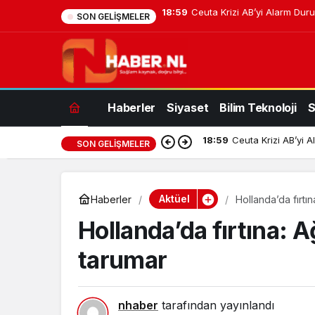
18:18
Orkun Kökçü’nün kardeşi Oz
SON GELIŞMELER
Haberler
Siyaset
Bilim Teknoloji
S
18:18
Orkun Kökçü’nün ka
SON GELIŞMELER
Aktüel
Haberler
Hollanda’da fırtı
Hollanda’da fırtına: A
tarumar
nhaber
tarafından yayınlandı