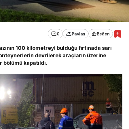
0
Paylaş
Beğen
ızının 100 kilometreyi bulduğu fırtınada sarı
onteynerlerin devrilerek araçların üzerine
r bölümü kapatıldı.