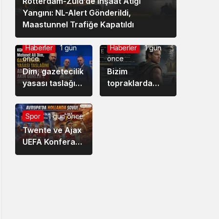
Rotterdam-Zuid’de İnşaat Atığı
Yangını: NL-Alert Gönderildi,
Maastunnel Trafiğe Kapatıldı
Haberler
1 gün
Haberler
1 gün
önce
önce
Dim, gazetecilik
Bizim
yasası taslağını
topraklarda
Bakan Gürlek’e
2.700 yıl önce
sundu
yazılan destan :
Spor
1 gün önce
Odessa
Twente ve Ajax
UEFA Konferans
Ligi’nde
rakiplerine gol
yağdırdı