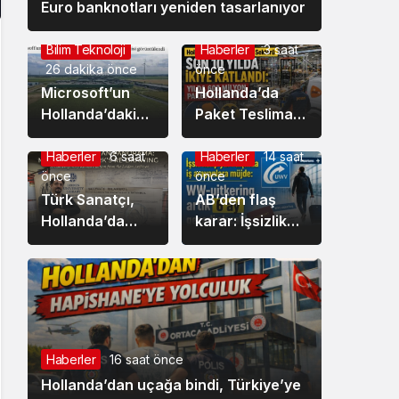
Euro banknotları yeniden tasarlanıyor
Bilim Teknoloji
Haberler
3 saat
26 dakika önce
önce
Microsoft’un
Hollanda’da
Hollanda’daki
Paket Teslimat
bilgi tarlası dron
Sektörü Son 10
ile görüntülendi
Yılda İkiye
Haberler
6 saat
Haberler
14 saat
önce
önce
Katlandı: Yılda
Türk Sanatçı,
600 Milyon
AB’den flaş
Hollanda’da
Paket Taşınıyor
karar: İşsizlik
sergilenen
maaşını yurt
Danimarkalı
dışına taşıma
ressam
süresi iki katına
Lorck’un
çıkıyor
İstanbul
Panoraması’nı
Haberler
16 saat önce
Millileştirdi
Hollanda’dan uçağa bindi, Türkiye’ye