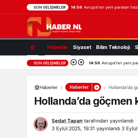
14:56
Avrupa’nın yeni paraları haz
SON GELIŞMELER
Haberler
Siyaset
Bilim Teknoloji
S
14:56
Avrupa’nın yeni par
SON GELIŞMELER
Haberler
Haberler
Hollanda’da g
Hollanda’da göçmen k
Sedat Tapan
tarafından yayınlandı
3 Eylül 2025, 19:31
yayınlandı
3 Eylü