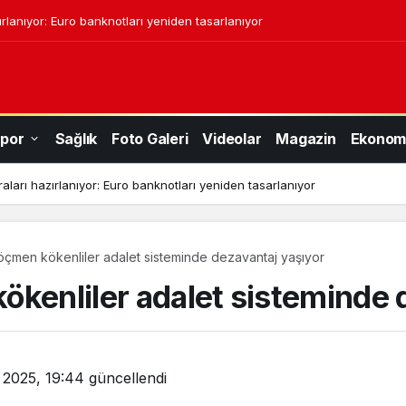
ırlanıyor: Euro banknotları yeniden tasarlanıyor
por
Sağlık
Foto Galeri
Videolar
Magazin
Ekonom
aları hazırlanıyor: Euro banknotları yeniden tasarlanıyor
öçmen kökenliler adalet sisteminde dezavantaj yaşıyor
ökenliler adalet sisteminde 
l 2025, 19:44
güncellendi