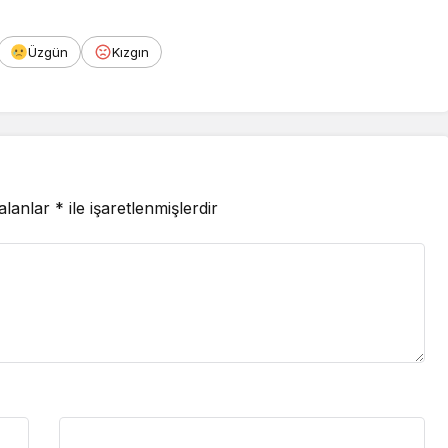
Üzgün
Kızgın
 alanlar
*
ile işaretlenmişlerdir