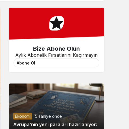
Sistem Modu
Sistem modunu seçin.
Bize Abone Olun
Aylık Abonelik Fırsatlarını Kaçırmayın
Abone Ol
Ekonomi
5 saniye önce
Avrupa’nın yeni paraları hazırlanıyor: